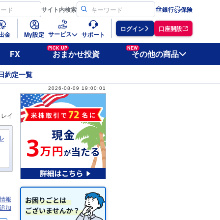
サイト
内検索
銀行
保険
ログイン
口座開設
サービス
出金
My設定
サポート
PICK UP
NEW
FX
おまかせ投資
その他の商品
日約定一覧
2026-08-09 19:00:01
ィレイ
ル
情報
追加