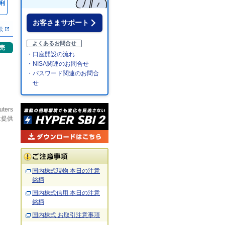
利
％
お客さまサポート
示
よくあるお問合せ
売
・口座開設の流れ
・NISA関連のお問合せ
・パスワード関連のお問合
せ
uters
社提供
国内株式現物 本日の注意
銘柄
国内株式信用 本日の注意
銘柄
国内株式 お取引注意事項