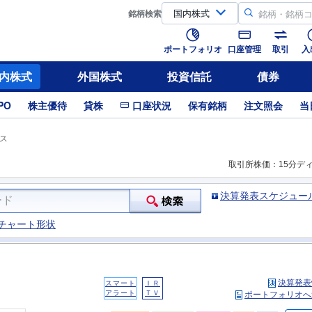
銘柄
検索
ポートフォリオ
口座管理
取引
入
内株式
外国株式
投資信託
債券
PO
株主優待
貸株
口座状況
保有銘柄
注文照会
当
ス
取引所株価：15分デ
決算発表スケジュー
チャート形状
決算発表
スマート
ＩＲ
アラート
ＴＶ
ポートフォリオへ