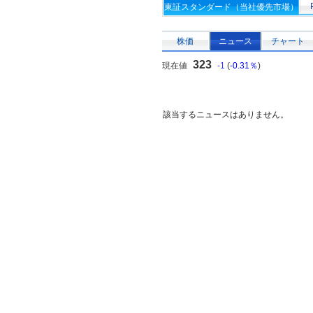
東証スタンダード（当社優先市場）
株価
ニュース
チャート
323
現在値
-1
(
-0.31％
)
該当するニュースはありません。