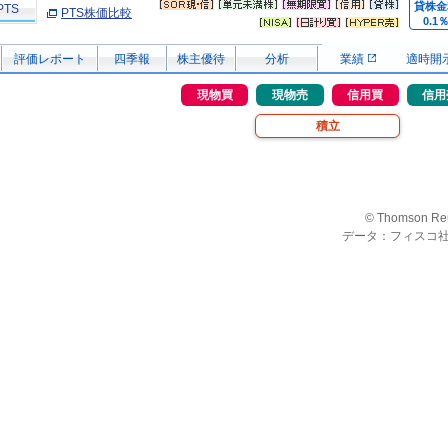
貸株金
PTS
PTS株価比較
0.1
評価レポート
四季報
株主優待
分析
業績
適時開
現物買
現物売
信用買
信用
積立
© Thomson Re
データ：フィスコ