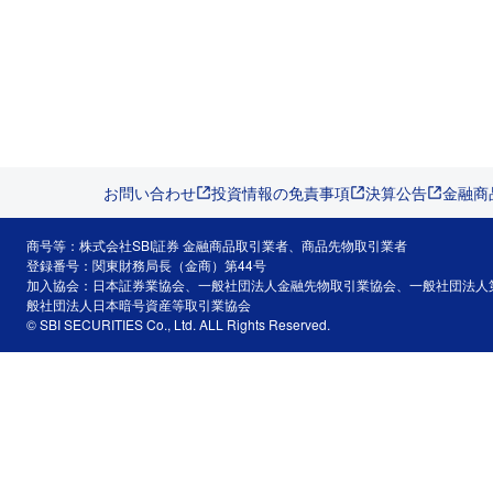
お問い合わせ
投資情報の免責事項
決算公告
金融商
商号等：株式会社SBI証券 金融商品取引業者、商品先物取引業者
登録番号：関東財務局長（金商）第44号
加入協会：日本証券業協会、一般社団法人金融先物取引業協会、一般社団法人
般社団法人日本暗号資産等取引業協会
© SBI SECURITIES Co., Ltd. ALL Rights Reserved.