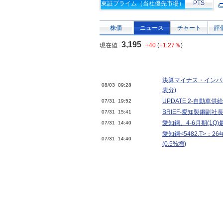
PTS
東証プライム（当社優先市場）
株価
ニュース
チャート
評
3,195
現在値
+40
(
+1.27％
)
決算マイナス・インパク
08/03 09:28
表分)
UPDATE 2-自動
07/31 19:52
BRIEF-愛知製鋼副
07/31 15:41
愛知鋼、4-6月期(1Q
07/31 14:40
愛知鋼<5482.T>：26
07/31 14:40
(0.5%増)