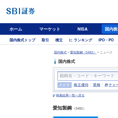
ホーム
マーケット
NISA
国内株
国内株式トップ
取引
積立
ランキング
IPO・PO
国内株式
>
愛知製鋼（5482）
>
ニュース
国内株式
さがす
株主優待
業種
チャ
検索結果一覧へ戻る
愛知製鋼
（5482）