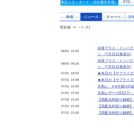
PTS
東証スタンダード（当社優先市場）
株価
ニュース
チャート
評
--
現在値
-- (--％)
決算プラス・インパク
08/03 15:50
ン (7月31日発表分)
決算プラス・インパク
08/03 09:28
ン (7月31日発表分)
★本日の【サプライズ決算
07/31 18:02
★本日の【サプライズ決算
07/31 16:38
共和レ、4-6月期(1
07/31 15:30
共和レザー<3553.T
07/31 15:33
【高配当利回り銘柄】ベ
07/29 21:00
【高配当利回り銘柄】ベ
07/22 21:00
【高配当利回り銘柄】ベ
07/15 21:00