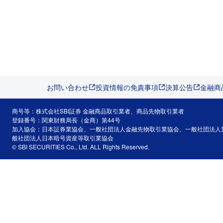
お問い合わせ
投資情報の免責事項
決算公告
金融商
商号等：株式会社SBI証券 金融商品取引業者、商品先物取引業者
登録番号：関東財務局長（金商）第44号
加入協会：日本証券業協会、一般社団法人金融先物取引業協会、一般社団法人
般社団法人日本暗号資産等取引業協会
© SBI SECURITIES Co., Ltd. ALL Rights Reserved.