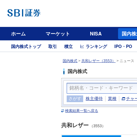
ホーム
マーケット
NISA
国内株
国内株式トップ
取引
積立
ランキング
IPO・PO
国内株式
>
共和レザー（3553）
>
ニュース
国内株式
さがす
株主優待
業種
チャ
検索結果一覧へ戻る
共和レザー
（3553）