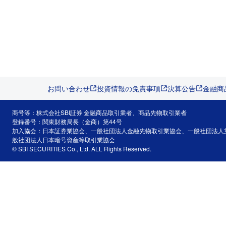
お問い合わせ
投資情報の免責事項
決算公告
金融商
商号等：株式会社SBI証券 金融商品取引業者、商品先物取引業者
登録番号：関東財務局長（金商）第44号
加入協会：日本証券業協会、一般社団法人金融先物取引業協会、一般社団法人
般社団法人日本暗号資産等取引業協会
© SBI SECURITIES Co., Ltd. ALL Rights Reserved.