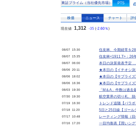
東証プライム（当社優先市場）
PTS
株価
ニュース
チャート
評
1,312
現在値
-35
(
-2.60％
)
住友林、今期経常を2
08/07 15:30
住友林<1911.T>：2
08/07 15:35
本日の決算発表予定 … 
08/07 06:00
★本日の【イチオシ決算
08/06 20:11
★本日の【サプライズ決算
08/06 18:02
★本日の【サプライズ決算
08/06 16:36
「M＆A」件数は過去
08/03 19:30
航空業界の切り札、脱
07/30 19:30
トレンド追随【パラボリ
07/19 16:30
5日と25日線【ゴール
07/18 11:20
レーティング情報（目
07/17 10:48
一目均衡表【買いシグナ
07/16 17:20