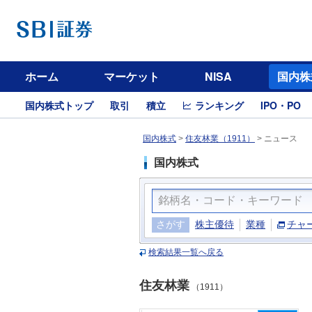
ホーム
マーケット
NISA
国内株
国内株式トップ
取引
積立
ランキング
IPO・PO
国内株式
>
住友林業（1911）
>
ニュース
国内株式
さがす
株主優待
業種
チャ
検索結果一覧へ戻る
住友林業
（1911）