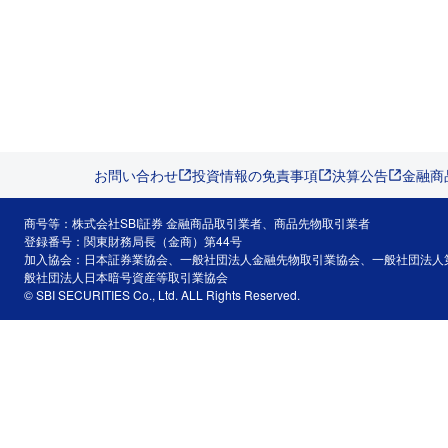
お問い合わせ
投資情報の免責事項
決算公告
金融商
商号等：株式会社SBI証券 金融商品取引業者、商品先物取引業者
登録番号：関東財務局長（金商）第44号
加入協会：日本証券業協会、一般社団法人金融先物取引業協会、一般社団法人
般社団法人日本暗号資産等取引業協会
© SBI SECURITIES Co., Ltd. ALL Rights Reserved.