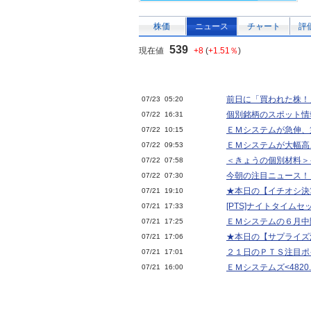
株価
ニュース
チャート
評
539
現在値
+8
(
+1.51％
)
前日に「買われた株！
07/23 05:20
個別銘柄のスポット情
07/22 16:31
ＥＭシステムが急伸、
07/22 10:15
ＥＭシステムが大幅高
07/22 09:53
＜きょうの個別材料＞
07/22 07:58
今朝の注目ニュース！
07/22 07:30
★本日の【イチオシ決算
07/21 19:10
[PTS]ナイトタイム
07/21 17:33
ＥＭシステムの６月中
07/21 17:25
★本日の【サプライズ決算
07/21 17:06
２１日のＰＴＳ注目ポ
07/21 17:01
ＥＭシステムズ<4820
07/21 16:00