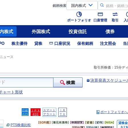
銘柄
検索
ポートフォリオ
口座管理
取引
入
内株式
外国株式
投資信託
債券
PO
株主優待
貸株
口座状況
保有銘柄
注文照会
当
ニュース
取引所株価：15分デ
決算発表スケジュー
チャート形状
スマート
ＩＲ
日経
ＪＰＸ
ポートフォリオへ
225
400
アラート
ＴＶ
貸株金
PTS株価比較
0.1