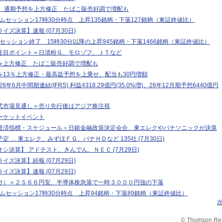
-ＪＴ、通期予想を上方修正 たばこ販売好調で増配も
タイムセッション17時30分時点 上昇135銘柄・下落127銘柄（東証終値比）
イズ決算】速報 (07月30日)
イムセッション終了 15時30分以降の上昇945銘柄・下落1466銘柄（東証終値比）
注目ポイント＝日清粉Ｇ、モロゾフ、ＪＴなど
を上方修正 たばこ販売好調で増配も
を13％上方修正・最高益予想を上乗せ、配当も30円増額
：26年6月中間期連結(IFRS) 利益4318.29億円(35.0%増)、26年12月期予想6440億円
式市場見通し＝売り先行後はアジア株注視
ーケットイベント
経済指標・スケジュール＞日銀金融政策決定会合、東エレクやパナソニックが決算
定 … 東エレク、みずほＦＧ、パナＨＤなど 135社 (7月30日)
シ決算】 アドテスト、きんでん、ＮＥＣ (7月29日)
イズ決算】続報 (07月29日)
イズ決算】速報 (07月29日)
け）＝２５６６円安、半導体株急落で一時３０００円強の下落
タイムセッション17時30分時点 上昇94銘柄・下落89銘柄（東証終値比）
© Thomson Re