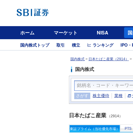
ホーム
マーケット
NISA
国
国内株式トップ
取引
積立
ランキング
IPO・
国内株式
>
日本たばこ産業（2914）
>
国内株式
さがす
株主優待
業種
日本たばこ産業
（2914）
PTS
東証プライム（当社優先市場）