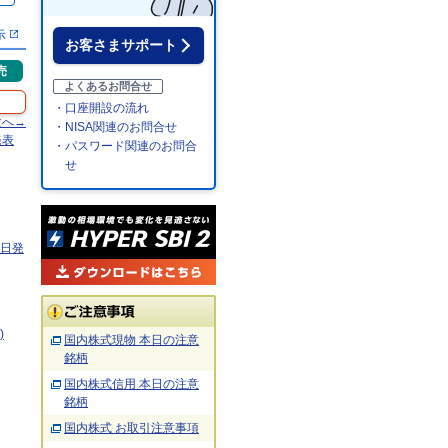
示
お客さまサポート
売
よくあるお問合せ
・口座開設の流れ
次へ→
・NISA関連のお問合せ
発表
・パスワード関連のお問合
せ
0日発
)
国内株式現物 本日の注意
銘柄
国内株式信用 本日の注意
銘柄
国内株式 お取引注意事項