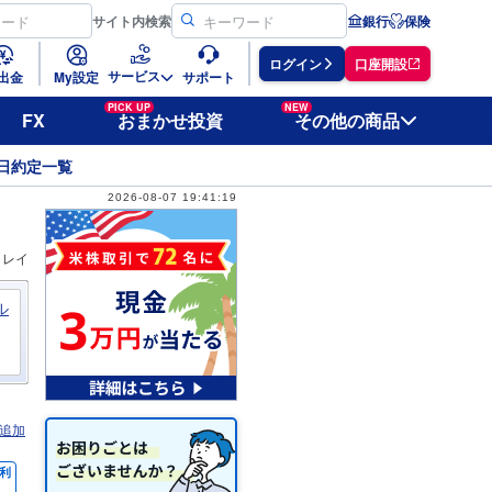
サイト
内検索
銀行
保険
ログイン
口座開設
サービス
出金
My設定
サポート
PICK UP
NEW
FX
おまかせ投資
その他の商品
日約定一覧
2026-08-07 19:41:19
ィレイ
ル
追加
利
％