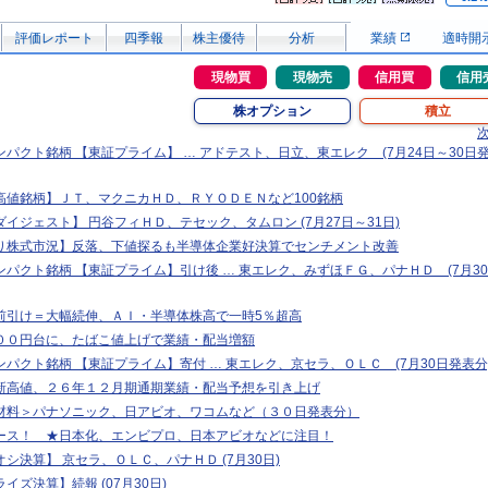
評価レポート
四季報
株主優待
分析
業績
適時開
現物買
現物売
信用買
信用
株オプション
積立
パクト銘柄 【東証プライム】 … アドテスト、日立、東エレク (7月24日～30日
高値銘柄】ＪＴ、マクニカＨＤ、ＲＹＯＤＥＮなど100銘柄
イジェスト】 円谷フィＨＤ、テセック、タムロン (7月27日～31日)
り株式市況】反落、下値探るも半導体企業好決算でセンチメント改善
パクト銘柄 【東証プライム】引け後 … 東エレク、みずほＦＧ、パナＨＤ (7月3
前引け＝大幅続伸、ＡＩ・半導体株高で一時5％超高
００円台に、たばこ値上げで業績・配当増額
パクト銘柄 【東証プライム】寄付 … 東エレク、京セラ、ＯＬＣ (7月30日発表分
新高値、２６年１２月期通期業績・配当予想を引き上げ
材料＞パナソニック、日アビオ、ワコムなど（３０日発表分）
ース！ ★日本化、エンビプロ、日本アビオなどに注目！
シ決算】 京セラ、ＯＬＣ、パナＨＤ (7月30日)
イズ決算】続報 (07月30日)