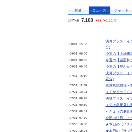
株価
ニュース
チャート
7,108
現在値
+78
(
+1.11％
)
決算プラス・イン
08/01 15:30
分)
今週の【上場来
08/01 09:00
今週の【話題株ダ
08/01 08:50
今週の【早わか
08/01 06:40
決算プラス・イン
07/31 15:49
表分)
東京株式市場・
07/31 11:50
ＪＴが初の７０
07/31 10:04
決算プラス・イン
07/31 09:28
ＪＴは急反発し
07/31 09:19
＜きょうの個別
07/31 08:09
今朝の注目ニュ
07/31 07:30
★本日の【イチオ
07/30 19:50
★本日の【サプラ
07/30 18:04