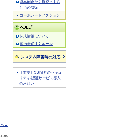
資本剰余金を原資とする
配当の取扱
コーポレートアクション
株式情報について
国内株式注文ルール
システム障害時の対応
【重要】SBI証券のセキュ
リティ/認証サービス導入
のお願い
次へ→
uters