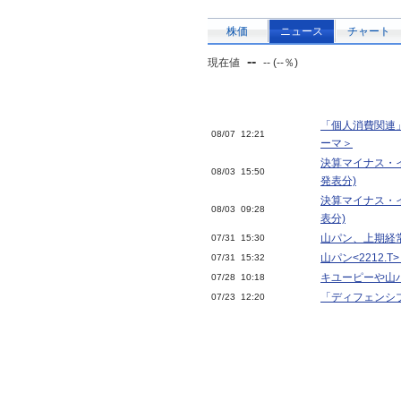
株価
ニュース
チャート
--
現在値
-- (--％)
「個人消費関連
08/07 12:21
ーマ＞
決算マイナス・イ
08/03 15:50
発表分)
決算マイナス・イ
08/03 09:28
表分)
山パン、上期経
07/31 15:30
山パン<2212.
07/31 15:32
キユーピーや山
07/28 10:18
「ディフェンシ
07/23 12:20