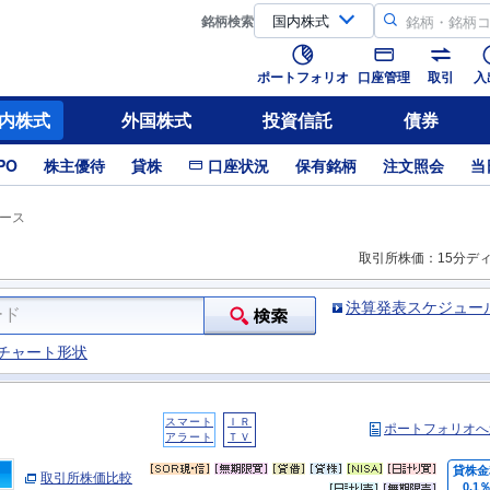
銘柄
検索
ポートフォリオ
口座管理
取引
入
内株式
外国株式
投資信託
債券
PO
株主優待
貸株
口座状況
保有銘柄
注文照会
当
ース
取引所株価：15分デ
決算発表スケジュー
チャート形状
スマート
ＩＲ
ポートフォリオへ
アラート
ＴＶ
貸株金
取引所株価比較
0.1