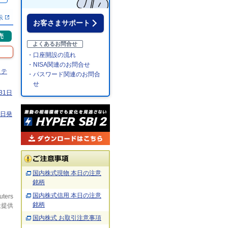
示
お客さまサポート
売
よくあるお問合せ
・口座開設の流れ
・NISA関連のお問合せ
目テ
・パスワード関連のお問合
せ
31日
1日発
国内株式現物 本日の注意
銘柄
国内株式信用 本日の注意
uters
銘柄
社提供
国内株式 お取引注意事項