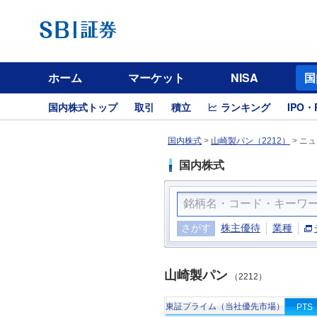
ホーム
マーケット
NISA
国
国内株式トップ
取引
積立
ランキング
IPO・
国内株式
>
山崎製パン（2212）
>
ニュ
国内株式
さがす
株主優待
業種
山崎製パン
（2212）
東証プライム（当社優先市場）
PTS