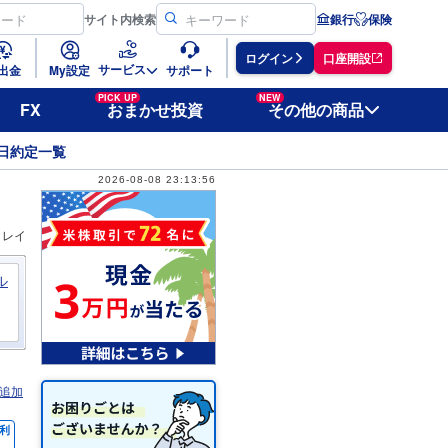
サイト
内検索
銀行
保険
ログイン
口座開設
サービス
出金
My設定
サポート
PICK UP
NEW
FX
おまかせ投資
その他の商品
日約定一覧
2026-08-08 23:13:56
ィレイ
ル
追加
利
％