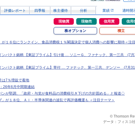
評価レポート
四季報
株主優待
分析
業績
適時開
現物買
現物売
信用買
信用
株オプション
積立
」が１６位にランクイン、食品消費税１％閣議決定で個人消費への影響に期待＜注
ンパクト銘柄 【東証プライム】引け後 … ソニーＧ、ファナック、第一三共 (7月
ンパクト銘柄 【東証プライム】寄付 … ファナック、第一三共、デンソー (7月3
常は7％増益で着地
T>：26年6月中間期連結
パンが堅調、「政府・与党が食料品の消費税引き下げの方針固める」と報道◇
ブ」が１８位、ＡＩ・半導体関連の波乱で再評価機運も ＜注目テーマ＞
© Thomson Re
データ：フィスコ