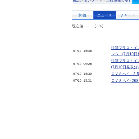
東証スタンダード（当社優先市場）
株価
ニュース
チャート
--
現在値
-- (--％)
決算プラス・イ
07/13 15:48
ンＧ (7月10日
決算プラス・イ
07/13 09:28
(7月10日発表分)
ＣＶＳベイ、3-5
07/10 15:30
ＣＶＳベイ<268
07/10 15:31