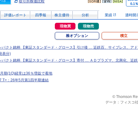
PTS
取引所株価比較
0.1
評価レポート
四季報
株主優待
分析
業績
適時開
現物買
現物売
株オプション
積立
ンパクト銘柄 【東証スタンダード・グロース】引け後 … 近鉄百、サイプレス、ア
発表分)
ンパクト銘柄 【東証スタンダード・グロース】寄付 … ＡＤプラズマ、北興化、近
月期(1Q)経常は36％増益で着地
7.T>：26年5月第1四半期連結
© Thomson Re
データ：フィスコ