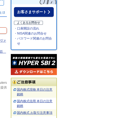
％
お客さまサポート
示
よくあるお問合せ
・口座開設の流れ
・NISA関連のお問合せ
・パスワード関連のお問合
ドヴァ
せ
鉄百
uters
社提供
国内株式現物 本日の注意
銘柄
国内株式信用 本日の注意
銘柄
国内株式 お取引注意事項