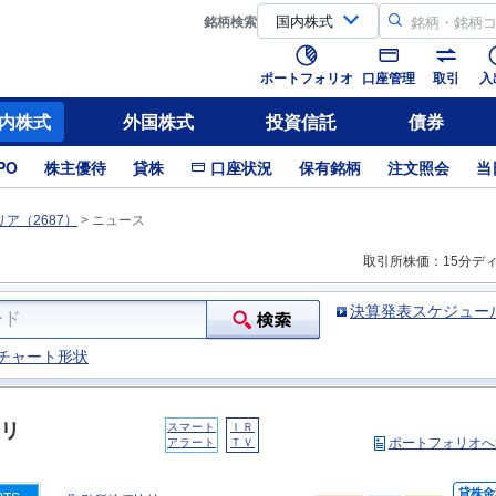
銘柄
検索
ポートフォリオ
口座管理
取引
入
内株式
外国株式
投資信託
債券
PO
株主優待
貸株
口座状況
保有銘柄
注文照会
当
ア（2687）
>
ニュース
取引所株価：15分デ
決算発表スケジュー
チャート形状
リ
スマート
ＩＲ
ポートフォリオへ
アラート
ＴＶ
貸株金