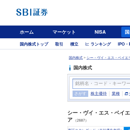
ホーム
マーケット
NISA
国
国内株式トップ
取引
積立
ランキング
IPO・
国内株式
>
シー・ヴイ・エス・ベイエリ
国内株式
さがす
株主優待
業種
シー・ヴイ・エス・ベイエ
ア
（2687）