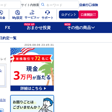
サイト
内検索
銀行
保険
ログイン
口座開設
サービス
出金
My設定
サポート
PICK UP
NEW
FX
おまかせ投資
その他の商品
日約定一覧
2026-08-06 23:45:31
ィレイ
ル
追加
利