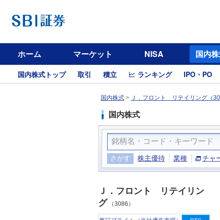
ホーム
マーケット
NISA
国内株
国内株式トップ
取引
積立
ランキング
IPO・PO
国内株式
>
Ｊ．フロント リテイリング（30
国内株式
さがす
株主優待
業種
チャ
Ｊ．フロント リテイリン
グ
（3086）