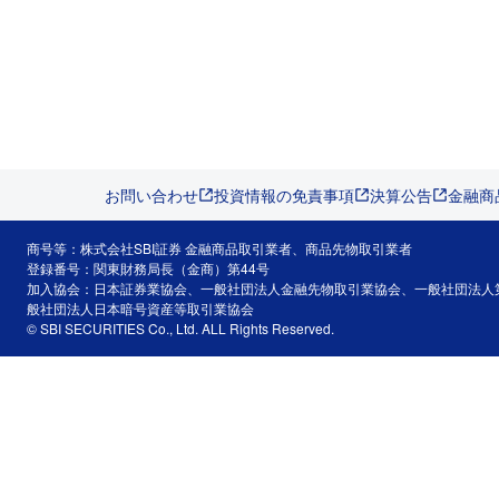
お問い合わせ
投資情報の免責事項
決算公告
金融商
商号等：株式会社SBI証券 金融商品取引業者、商品先物取引業者
登録番号：関東財務局長（金商）第44号
加入協会：日本証券業協会、一般社団法人金融先物取引業協会、一般社団法人
般社団法人日本暗号資産等取引業協会
© SBI SECURITIES Co., Ltd. ALL Rights Reserved.