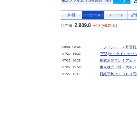
東証プライム（当社優先市場）
PTS
株価
ニュース
チャート
評
2,989.8
現在値
+6.3
(
+0.21％
)
Ｊフロント、７月百貨
08/04 08:46
[PTS]デイタイムセ
07/29 16:33
株式新聞プレミアム＝
07/23 16:28
東京株式市場・大引け
07/22 15:58
日経平均は１３００円
07/22 11:12