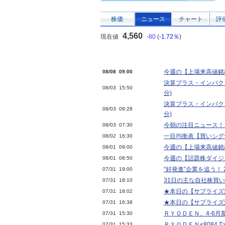
株価
ニュース
チャート
評
4,560
現在値
-80
(
-1.72％
)
今週の【上場来高値銘
08/08 09:00
決算プラス・インパクト
08/03 15:50
分)
決算プラス・インパクト
08/03 09:28
分)
今朝の注目ニュース！
08/03 07:30
一目均衡表【買いシグナ
08/02 16:30
今週の【上場来高値銘
08/01 09:00
今週の【話題株ダイジェ
08/01 08:50
“好発進”企業を追う！ 
07/31 19:00
31日の主な自社株買
07/31 18:10
★本日の【サプライズ決算
07/31 18:02
★本日の【サプライズ決算
07/31 16:38
ＲＹＯＤＥＮ、4-6月
07/31 15:30
ＲＹＯＤＥＮ<8084.
07/31 15:33