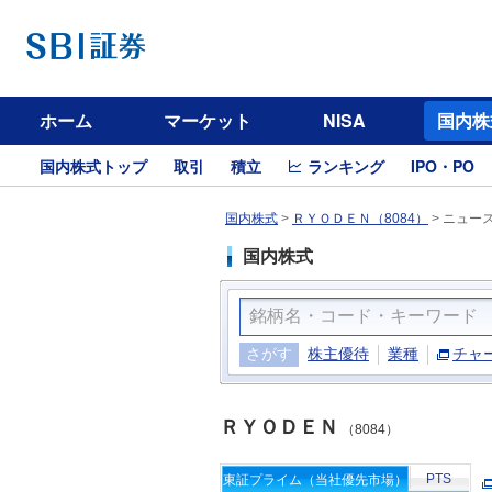
ホーム
マーケット
NISA
国内株
国内株式トップ
取引
積立
ランキング
IPO・PO
国内株式
>
ＲＹＯＤＥＮ（8084）
>
ニュー
国内株式
さがす
株主優待
業種
チャ
ＲＹＯＤＥＮ
（8084）
PTS
東証プライム（当社優先市場）