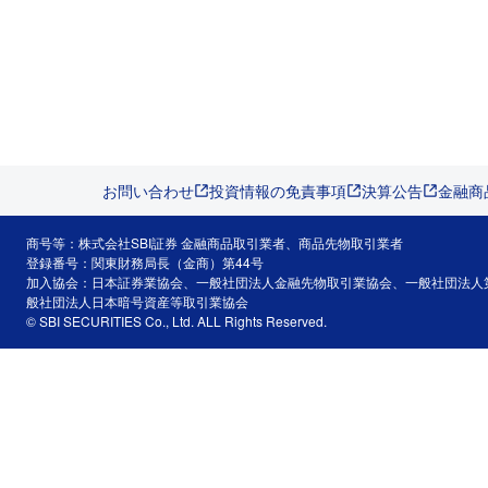
お問い合わせ
投資情報の免責事項
決算公告
金融商
商号等：株式会社SBI証券 金融商品取引業者、商品先物取引業者
登録番号：関東財務局長（金商）第44号
加入協会：日本証券業協会、一般社団法人金融先物取引業協会、一般社団法人
般社団法人日本暗号資産等取引業協会
© SBI SECURITIES Co., Ltd. ALL Rights Reserved.