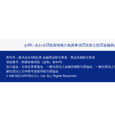
お問い合わせ
投資情報の免責事項
決算公告
金融商
商号等：株式会社SBI証券 金融商品取引業者、商品先物取引業者
登録番号：関東財務局長（金商）第44号
加入協会：日本証券業協会、一般社団法人金融先物取引業協会、一般社団法人
般社団法人日本暗号資産等取引業協会
© SBI SECURITIES Co., Ltd. ALL Rights Reserved.