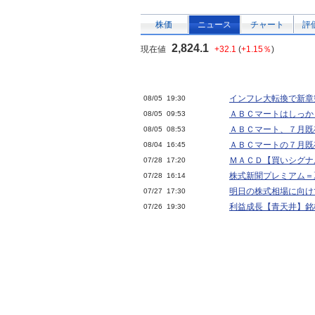
株価
ニュース
チャート
評
2,824.1
現在値
+32.1
(
+1.15％
)
インフレ大転換で新章
08/05 19:30
ＡＢＣマートはしっか
08/05 09:53
ＡＢＣマート、７月既
08/05 08:53
ＡＢＣマートの７月既
08/04 16:45
ＭＡＣＤ【買いシグナル
07/28 17:20
株式新聞プレミアム＝
07/28 16:14
明日の株式相場に向け
07/27 17:30
利益成長【青天井】銘柄
07/26 19:30