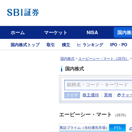
ホーム
マーケット
NISA
国内株
国内株式トップ
取引
積立
ランキング
IPO・PO
国内株式
>
エービーシー・マート（2670）
国内株式
さがす
株主優待
業種
チャ
エービーシー・マート
（2670）
東証プライム（当社優先市場）
PTS