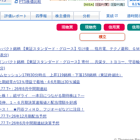
PTS
PTS株価比較
0.1
評価レポート
四季報
株主優待
分析
業績
適時開
現物買
現物売
信用買
信用
積立
ンパクト銘柄 【東証スタンダード・グロース】引け後 … 指月電、テクノ菱和、Ｇ
表分)
インパクト銘柄 【東証スタンダード・グロース】寄付 … 共栄タ、トヨコー、守谷輸
分)
タイムセッション17時30分時点 上昇119銘柄・下落158銘柄（東証終値比）
期経常が13％増益で着地・4-6月期は30％減益
77.T>：26年6月中間期連結
た株！」総ザライ ―本日につながる期待株は？―
続伸、１～６月期決算速報値と配当増額を好感
ース！ ★円谷フィＨＤ、フジオーゼなどに注目！
77.T>:26年12月期配当予想
77.T>:26年6月中間期連結決算予想