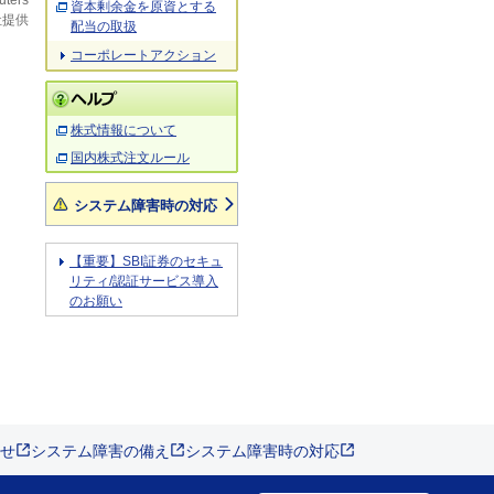
uters
資本剰余金を原資とする
社提供
配当の取扱
コーポレートアクション
株式情報について
国内株式注文ルール
システム障害時の対応
【重要】SBI証券のセキュ
リティ/認証サービス導入
のお願い
せ
システム障害の備え
システム障害時の対応