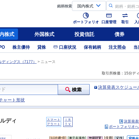
銘柄
検索
ポートフォリオ
口座管理
取引
入
内株式
外国株式
投資信託
債券
PO
株主優待
貸株
口座状況
保有銘柄
注文照会
当
ディングス（7177）
>
ニュース
取引所株価：15分デ
決算発表スケジュー
チャート形状
ルディ
スマート
ＩＲ
決算発表
アラート
ＴＶ
ポートフォリオへ
貸株金