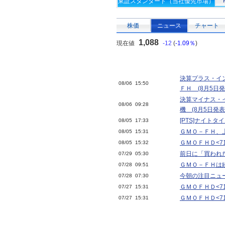
東証スタンダード（当社優先市場）
株価
ニュース
チャート
1,088
現在値
-12
(
-1.09％
)
決算プラス・イ
08/06 15:50
ＦＨ (8月5日発
決算マイナス・
08/06 09:28
機 (8月5日発表
[PTS]ナイト
08/05 17:33
ＧＭＯ－ＦＨ、上
08/05 15:31
ＧＭＯＦＨＤ<71
08/05 15:32
前日に「買われ
07/29 05:30
ＧＭＯ－ＦＨは
07/28 09:51
今朝の注目ニュ
07/28 07:30
ＧＭＯＦＨＤ<71
07/27 15:31
ＧＭＯＦＨＤ<71
07/27 15:31