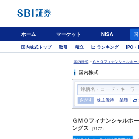
ホーム
マーケット
NISA
国
国内株式トップ
取引
積立
ランキング
IPO・
国内株式
>
ＧＭＯフィナンシャルホール
国内株式
さがす
株主優待
業種
ＧＭＯフィナンシャルホー
ングス
（7177）