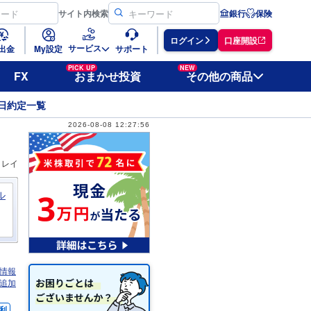
サイト
内検索
銀行
保険
ログイン
口座開設
サービス
出金
My設定
サポート
PICK UP
NEW
FX
おまかせ投資
その他の商品
日約定一覧
2026-08-08 12:27:56
ィレイ
ル
情報
追加
利