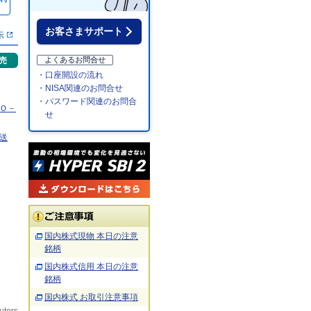
％
お客さまサポート
示
売
よくあるお問合せ
・口座開設の流れ
・NISA関連のお問合せ
・パスワード関連のお問合
ＭＯ－
せ
送
国内株式現物 本日の注意
銘柄
国内株式信用 本日の注意
銘柄
国内株式 お取引注意事項