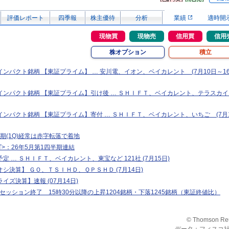
評価レポート
四季報
株主優待
分析
業績
適時開
現物買
現物売
信用買
信用
株オプション
積立
ンパクト銘柄 【東証プライム】 … 安川電、イオン、ベイカレント (7月10日～1
ンパクト銘柄 【東証プライム】引け後 … ＳＨＩＦＴ、ベイカレント、テラスカイ 
ンパクト銘柄 【東証プライム】寄付 … ＳＨＩＦＴ、ベイカレント、いちご (7月
月期(1Q)経常は赤字転落で着地
.T>：26年5月第1四半期連結
定 … ＳＨＩＦＴ、ベイカレント、東宝など 121社 (7月15日)
シ決算】 ＧＯ、ＴＳＩＨＤ、ＱＰＳＨＤ (7月14日)
イズ決算】速報 (07月14日)
イムセッション終了 15時30分以降の上昇1204銘柄・下落1245銘柄（東証終値比）
© Thomson Re