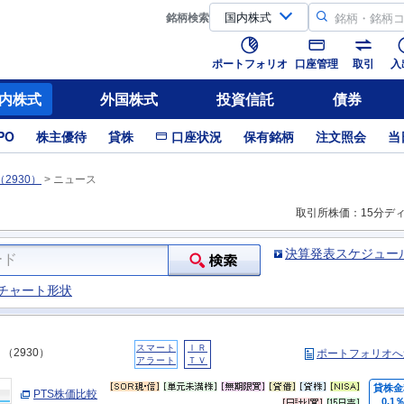
銘柄
検索
ポートフォリオ
口座管理
取引
入
内株式
外国株式
投資信託
債券
PO
株主優待
貸株
口座状況
保有銘柄
注文照会
当
2930）
>
ニュース
取引所株価：15分デ
決算発表スケジュー
チャート形状
スマート
ＩＲ
（2930）
ポートフォリオへ
アラート
ＴＶ
貸株金
PTS株価比較
0.1