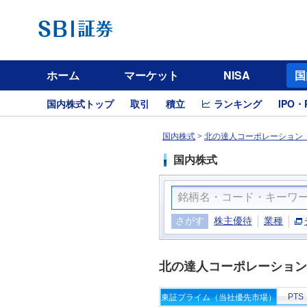
ホーム
マーケット
NISA
国
国内株式トップ
取引
積立
ランキング
IPO・
国内株式
>
北の達人コーポレーション（
国内株式
さがす
株主優待
業種
北の達人コーポレーション
PTS
東証プライム（当社優先市場）