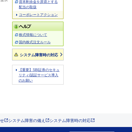
社提供
資本剰余金を原資とする
配当の取扱
コーポレートアクション
株式情報について
国内株式注文ルール
システム障害時の対応
【重要】SBI証券のセキュ
リティ/認証サービス導入
のお願い
せ
システム障害の備え
システム障害時の対応