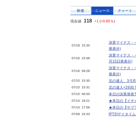
株価
ニュース
チャート
118
現在値
+1
(
+0.85％
)
決算マイナス・イ
07/18 15:30
発表分)
決算マイナス・イ
07/16 15:48
月15日発表分)
決算マイナス・イ
07/16 09:28
発表分)
北の達人、3-5
07/15 15:30
北の達人<2930
07/15 15:31
本日の決算発表予
07/15 06:00
★本日の【イチオ
07/14 19:21
★本日の【サプラ
07/14 17:06
[PTS]デイタ
07/09 16:33