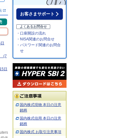
示
お客さまサポート
売
よくあるお問合せ
・口座開設の流れ
・NISA関連のお問合せ
6日
・パスワード関連のお問合
せ
(7
15日
国内株式現物 本日の注意
銘柄
国内株式信用 本日の注意
銘柄
国内株式 お取引注意事項
uters