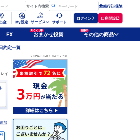
サイト
内検索
銀行
保険
ログイン
口座開設
サービス
出金
My設定
サポート
PICK UP
NEW
FX
おまかせ投資
その他の商品
日約定一覧
2026-08-07 04:59:10
ィレイ
ル
追加
利
％