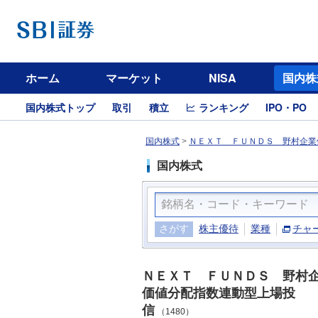
ホーム
マーケット
NISA
国内株
国内株式トップ
取引
積立
ランキング
IPO・PO
国内株式
>
ＮＥＸＴ ＦＵＮＤＳ 野村企業
国内株式
さがす
株主優待
業種
チャ
ＮＥＸＴ ＦＵＮＤＳ 野村
価値分配指数連動型上場投
信
（1480）