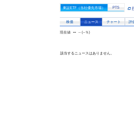
PTS
東証ETF（当社優先市場）
株価
ニュース
チャート
評
--
現在値
-- (--％)
該当するニュースはありません。