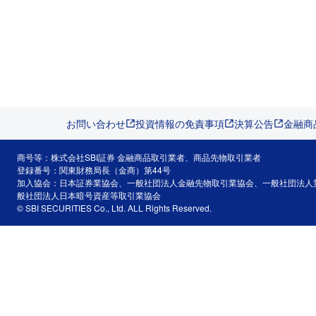
お問い合わせ
投資情報の免責事項
決算公告
金融商
商号等：株式会社SBI証券 金融商品取引業者、商品先物取引業者
登録番号：関東財務局長（金商）第44号
加入協会：日本証券業協会、一般社団法人金融先物取引業協会、一般社団法人
般社団法人日本暗号資産等取引業協会
© SBI SECURITIES Co., Ltd. ALL Rights Reserved.