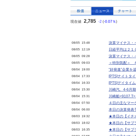
株価
ニュース
チャート
2,785
現在値
-2
(
-0.07％
)
決算マイナス・イ
08/05 15:48
日経平均は２１
08/05 12:19
決算マイナス・イ
08/05 09:28
＜特別気配＞ 
08/05 09:03
“好発進”企業を
08/04 19:00
[PTS]ナイト
08/04 17:33
[PTS]デイタ
08/04 16:33
川崎汽、4-6月期
08/04 15:30
川崎船<9107.
08/04 15:31
４日の主なマー
08/04 07:50
本日の決算発表予
08/04 06:00
★本日の【イチオ
08/03 19:32
★本日の【サプラ
08/03 18:02
★本日の【サプラ
08/03 16:35