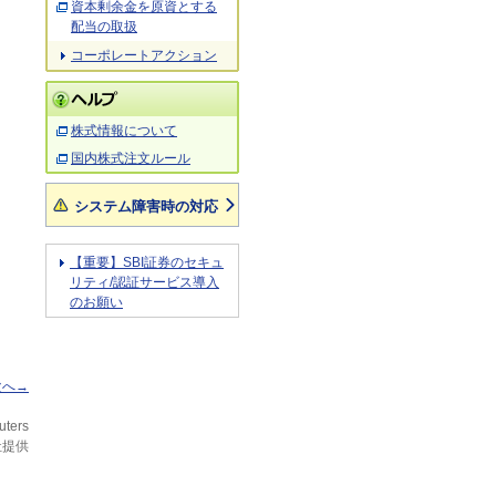
資本剰余金を原資とする
配当の取扱
コーポレートアクション
株式情報について
国内株式注文ルール
システム障害時の対応
【重要】SBI証券のセキュ
リティ/認証サービス導入
のお願い
次へ→
uters
社提供