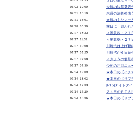
３日の主なマー
08/03 07:55
今週の決算発表予
08/02 19:00
来週の決算発表予
07/31 16:10
来週の主なマー
07/31 16:01
前日に「買われ
07/28 05:30
＜動意株・２７
07/27 15:33
＜動意株・２７
07/27 11:32
川崎汽は上げ幅
07/27 10:08
川崎汽が６日続
07/27 09:25
＜きょうの個別
07/27 07:58
今朝の注目ニュ
07/27 07:30
★本日の【イチオ
07/24 19:09
★本日の【サプラ
07/24 18:02
[PTS]ナイト
07/24 17:33
２４日のＰＴＳ
07/24 17:20
★本日の【サプラ
07/24 16:36