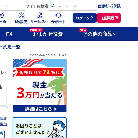
サイト
内検索
銀行
保険
ログイン
口座開設
サービス
出金
My設定
サポート
PICK UP
NEW
FX
おまかせ投資
その他の商品
日約定一覧
2026-08-06 22:47:02
ィレイ
ル
情報
追加
利
％