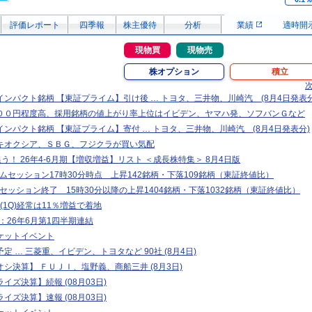
評価レポート
四季報
株主優待
分析
業績
適時開
現物買
現物売
株オプション
積立
ンパクト銘柄 【東証プライム】引け後 … トヨタ、三井物、川崎汽 (8月4日発表分
００円程度高、採用銘柄の値上がり率上位はイビデン、ヤマハ発、ソフバンＧなど
ンパクト銘柄 【東証プライム】寄付 … トヨタ、三井物、川崎汽 (8月4日発表分)
キオクシア、ＳＢＧ、フジクラが買い気配
追う！ 26年4-6月期【増収増益】リスト ＜成長株特集＞ 8月4日版
タイムセッション17時30分時点 上昇142銘柄・下落109銘柄（東証終値比）
イムセッション終了 15時30分以降の上昇1404銘柄・下落1032銘柄（東証終値比）
(1Q)経常は11％増益で着地
T>：26年6月第1四半期連結
ケットイベント
定 … 三菱重、イビデン、トヨタなど 90社 (8月4日)
シ決算】 ＦＵＪＩ、塩野義、商船三井 (8月3日)
イズ決算】続報 (08月03日)
イズ決算】速報 (08月03日)