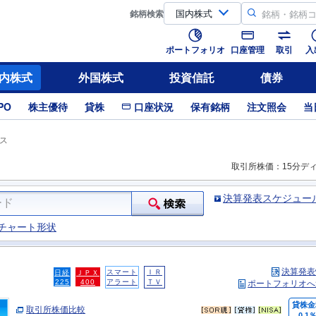
銘柄
検索
ポートフォリオ
口座管理
取引
入
内株式
外国株式
投資信託
債券
PO
株主優待
貸株
口座状況
保有銘柄
注文照会
当
ス
取引所株価：15分デ
決算発表スケジュー
チャート形状
決算発表
スマート
ＩＲ
日経
ＪＰＸ
225
400
アラート
ＴＶ
ポートフォリオへ
貸株金
取引所株価比較
0.1