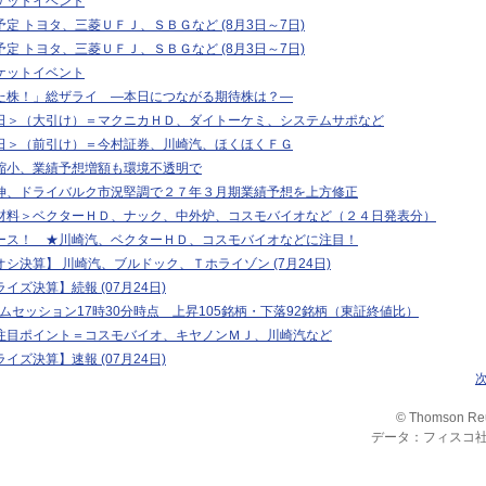
ケットイベント
定 トヨタ、三菱ＵＦＪ、ＳＢＧなど (8月3日～7日)
定 トヨタ、三菱ＵＦＪ、ＳＢＧなど (8月3日～7日)
ケットイベント
た株！」総ザライ ―本日につながる期待株は？―
日＞（大引け）＝マクニカＨＤ、ダイトーケミ、システムサポなど
日＞（前引け）＝今村証券、川崎汽、ほくほくＦＧ
縮小、業績予想増額も環境不透明で
伸、ドライバルク市況堅調で２７年３月期業績予想を上方修正
材料＞ベクターＨＤ、ナック、中外炉、コスモバイオなど（２４日発表分）
ース！ ★川崎汽、ベクターＨＤ、コスモバイオなどに注目！
シ決算】 川崎汽、ブルドック、Ｔホライゾン (7月24日)
イズ決算】続報 (07月24日)
タイムセッション17時30分時点 上昇105銘柄・下落92銘柄（東証終値比）
注目ポイント＝コスモバイオ、キヤノンＭＪ、川崎汽など
イズ決算】速報 (07月24日)
© Thomson Re
データ：フィスコ