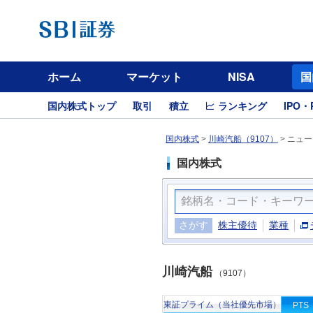
ホーム
マーケット
NISA
国
国内株式トップ
取引
積立
ランキング
IPO・
国内株式
>
川崎汽船（9107）
>
ニュー
国内株式
さがす
株主優待
業種
川崎汽船
（9107）
東証プライム（当社優先市場）
PTS