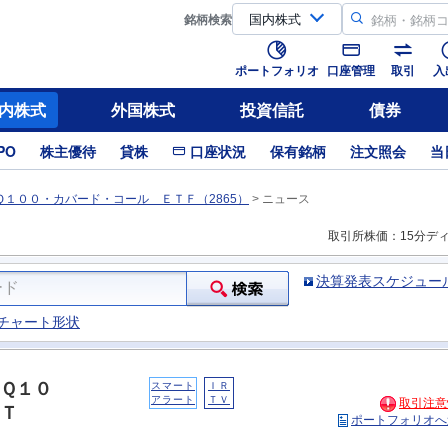
銘柄
検索
ポートフォリオ
口座管理
取引
入
内株式
外国株式
投資信託
債券
PO
株主優待
貸株
口座状況
保有銘柄
注文照会
当
１００・カバード・コール ＥＴＦ（2865）
>
ニュース
取引所株価：15分デ
決算発表スケジュー
チャート形状
Ｑ１０
スマート
ＩＲ
アラート
ＴＶ
取引注意
Ｔ
ポートフォリオへ