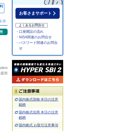
利
％
お客さまサポート
示
よくあるお問合せ
・口座開設の流れ
売
・NISA関連のお問合せ
・パスワード関連のお問合
せ
uters
社提供
国内株式現物 本日の注意
銘柄
国内株式信用 本日の注意
銘柄
国内株式 お取引注意事項