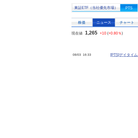
東証ETF（当社優先市場）
PTS
株価
ニュース
チャート
1,265
現在値
+10
(
+0.80％
)
[PTS]デイタ
08/03 16:33