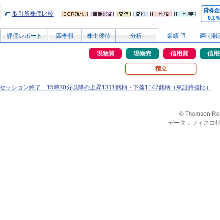
貸株金
取引所株価比較
0.1
評価レポート
四季報
株主優待
分析
業績
適時開
現物買
現物売
信用買
信用
積立
イムセッション終了 15時30分以降の上昇1311銘柄・下落1147銘柄（東証終値比）
© Thomson Re
データ：フィスコ