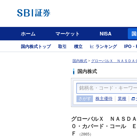
ホーム
マーケット
NISA
国
国内株式トップ
取引
積立
ランキング
IPO・
国内株式
>
グローバルＸ ＮＡＳＤＡＱ
国内株式
さがす
株主優待
業種
グローバルＸ ＮＡＳＤＡ
０・カバード・コール Ｅ
Ｆ
（2865）