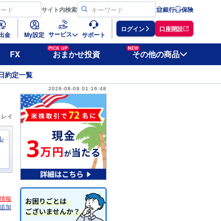
サイト
内検索
銀行
保険
ログイン
口座開設
サービス
出金
My設定
サポート
PICK UP
NEW
FX
おまかせ投資
その他の商品
日約定一覧
2026-08-09 01:16:48
ィレイ
ル
情報
追加