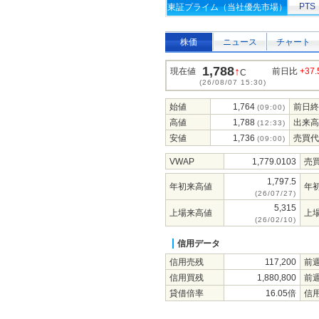
PTS
東証プライム（当社優先市場）
株価
ニュース
チャート
1,788
↑
現在値
前日比
+37.
C
(26/08/07 15:30)
始値
1,764
前日終
(09:00)
高値
1,788
出来高
(12:33)
安値
1,736
売買代
(09:00)
VWAP
1,779.0103
売
1,797.5
年初来高値
年
(26/07/27)
5,315
上場来高値
上
(26/02/10)
信用データ
信用売残
117,200
前
信用買残
1,880,800
前
貸借倍率
16.05倍
信用