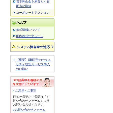
資本剰余金を原資とする
配当の取扱
コーポレートアクション
株式情報について
国内株式注文ルール
システム障害時の対応
【重要】SBI証券のセキュ
リティ/認証サービス導入
のお願い
ご意見・ご要望
回答が必要なご質問は「お
問い合わせフォーム」より
お問い合わせください。
お問い合わせフォーム