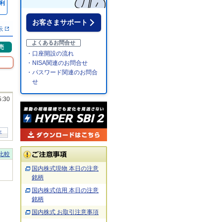
利
％
お客さまサポート
示
よくあるお問合せ
売
・口座開設の流れ
・NISA関連のお問合せ
・パスワード関連のお問合
せ
5:30
年
比較
国内株式現物 本日の注意
銘柄
国内株式信用 本日の注意
銘柄
国内株式 お取引注意事項