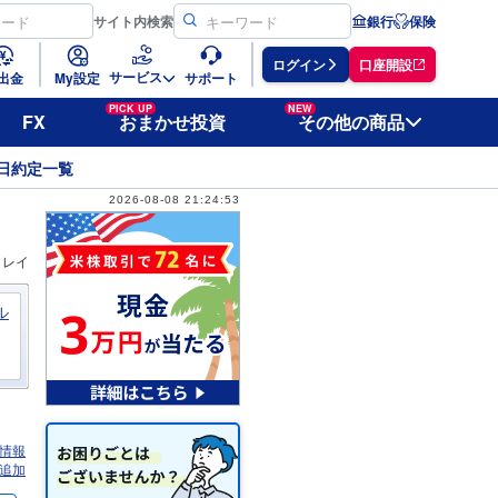
サイト
内検索
銀行
保険
ログイン
口座開設
サービス
出金
My設定
サポート
PICK UP
NEW
FX
おまかせ投資
その他の商品
日約定一覧
2026-08-08 21:24:53
ィレイ
ル
情報
追加