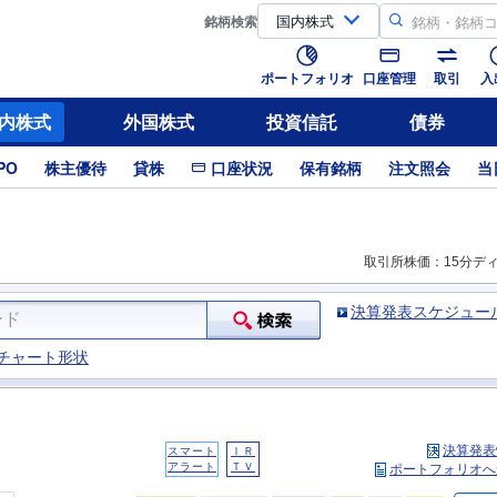
銘柄
検索
ポートフォリオ
口座管理
取引
入
内株式
外国株式
投資信託
債券
PO
株主優待
貸株
口座状況
保有銘柄
注文照会
当
取引所株価：15分デ
決算発表スケジュー
チャート形状
決算発表
スマート
ＩＲ
アラート
ＴＶ
ポートフォリオへ