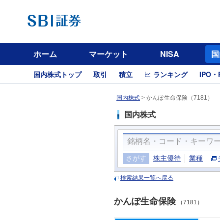
ホーム
マーケット
NISA
国
国内株式トップ
取引
積立
ランキング
IPO・
国内株式
>
かんぽ生命保険（7181）
国内株式
さがす
株主優待
業種
検索結果一覧へ戻る
かんぽ生命保険
（7181）