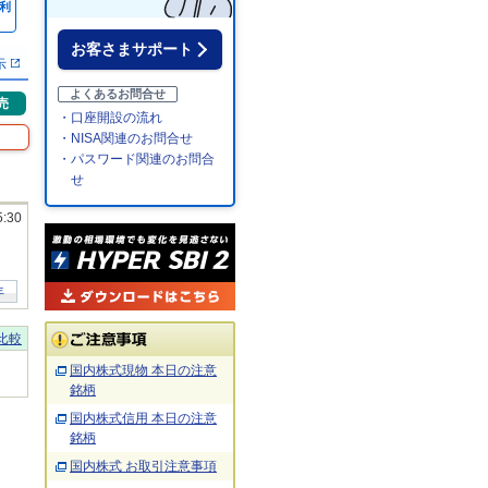
利
％
お客さまサポート
示
よくあるお問合せ
売
・口座開設の流れ
・NISA関連のお問合せ
・パスワード関連のお問合
せ
5:30
年
比較
国内株式現物 本日の注意
銘柄
国内株式信用 本日の注意
銘柄
国内株式 お取引注意事項