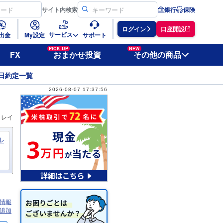
サイト
内検索
銀行
保険
ログイン
口座開設
サービス
出金
My設定
サポート
PICK UP
NEW
FX
おまかせ投資
その他の商品
日約定一覧
2026-08-07 17:37:56
ィレイ
ル
情報
追加