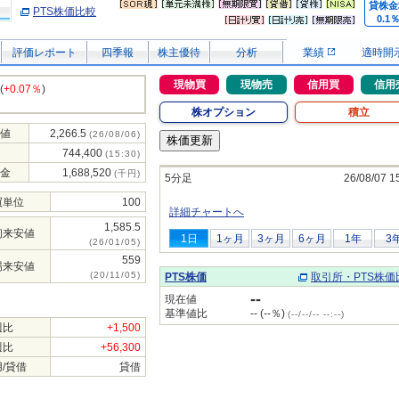
貸株金
PTS株価比較
0.1
評価レポート
四季報
株主優待
分析
業績
適時開
現物買
現物売
信用買
信用
(
+0.07％
)
株オプション
積立
値
2,266.5
(26/08/06)
744,400
(15:30)
金
1,688,520
(千円)
5分足
26/08/07 1
買単位
100
詳細チャートへ
1,585.5
初来安値
1日
1ヶ月
3ヶ月
6ヶ月
1年
3
(26/01/05)
559
場来安値
(20/11/05)
PTS株価
取引所・PTS株価
--
現在値
基準値比
-- (--％)
(--/--/-- --:--)
週比
+1,500
週比
+56,300
/貸借
貸借