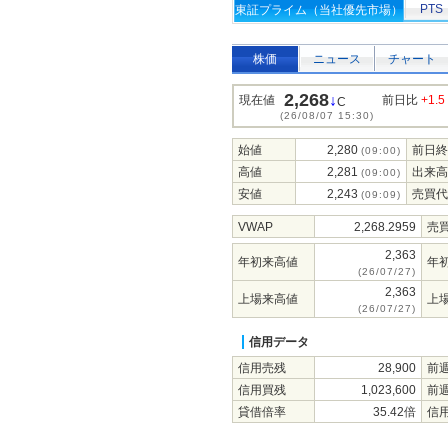
PTS
東証プライム（当社優先市場）
株価
ニュース
チャート
2,268
↓
現在値
前日比
+1.5
C
(26/08/07 15:30)
始値
2,280
前日終
(09:00)
高値
2,281
出来高
(09:00)
安値
2,243
売買代
(09:09)
VWAP
2,268.2959
売
2,363
年初来高値
年
(26/07/27)
2,363
上場来高値
上
(26/07/27)
信用データ
信用売残
28,900
前
信用買残
1,023,600
前
貸借倍率
35.42倍
信用