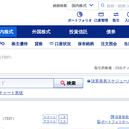
銘柄
検索
ポートフォリオ
口座管理
取引
入
内株式
外国株式
投資信託
債券
PO
株主優待
貸株
口座状況
保有銘柄
注文照会
当
7337）
取引所株価：15分デ
決算発表スケジュー
チャート形状
決算発表
スマート
ＩＲ
（7337）
アラート
ＴＶ
ポートフォリオへ