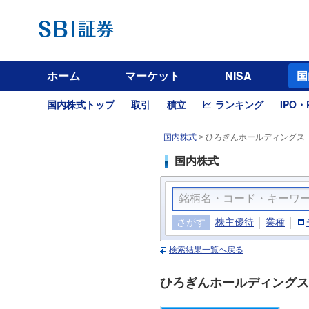
ホーム
マーケット
NISA
国
国内株式トップ
取引
積立
ランキング
IPO・
国内株式
>
ひろぎんホールディングス（
国内株式
さがす
株主優待
業種
検索結果一覧へ戻る
ひろぎんホールディングス