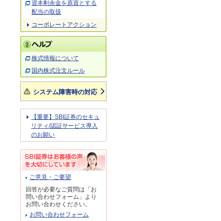
資本剰余金を原資とする
配当の取扱
コーポレートアクション
株式情報について
国内株式注文ルール
システム障害時の対応
【重要】SBI証券のセキュ
リティ/認証サービス導入
のお願い
ご意見・ご要望
回答が必要なご質問は「お
問い合わせフォーム」より
お問い合わせください。
お問い合わせフォーム