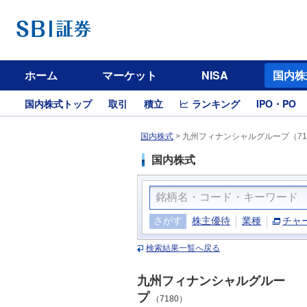
ホーム
マーケット
NISA
国内株
国内株式トップ
取引
積立
ランキング
IPO・PO
国内株式
>
九州フィナンシャルグループ（71
国内株式
さがす
株主優待
業種
チャ
検索結果一覧へ戻る
九州フィナンシャルグルー
プ
（7180）