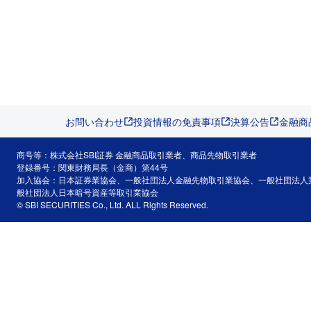
お問い合わせ
投資情報の免責事項
決算公告
金融商
商号等：株式会社SBI証券 金融商品取引業者、商品先物取引業者
登録番号：関東財務局長（金商）第44号
加入協会：日本証券業協会、一般社団法人金融先物取引業協会、一般社団法人
般社団法人日本暗号資産等取引業協会
© SBI SECURITIES Co., Ltd. ALL Rights Reserved.