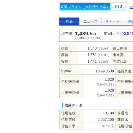
PTS
東証プライム（当社優先市場）
株価
ニュース
チャート
評
1,489.5
↓
現在値
前日比
-44
(
-2.87
C
(26/08/07 15:30)
始値
1,540
前日終値
(09:00)
高値
1,551
出来高
(10:01)
安値
1,441
売買代金
(13:05)
VWAP
1,499.0539
売買単位
1,620
年初来高値
年初来安
(26/07/27)
1,620
上場来高値
上場来安
(26/07/27)
信用データ
信用売残
110,700
前週比
信用買残
2,057,200
前週比
貸借倍率
18.58倍
信用/貸借