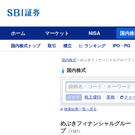
ホーム
マーケット
NISA
国内株
国内株式トップ
取引
積立
ランキング
IPO・PO
国内株式
>
めぶきフィナンシャルグループ（7
国内株式
さがす
株主優待
業種
チャ
検索結果一覧へ戻る
めぶきフィナンシャルグルー
プ
（7167）