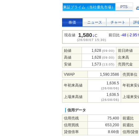
PTS
東証プライム（当社優先市場）
株価
ニュース
チャート
評
1,580
↓
現在値
前日比
-48
(
-2.95
C
(26/08/07 15:30)
始値
1,628
前日終値
(09:00)
高値
1,628
出来高
(09:00)
安値
1,573
売買代金
(13:05)
VWAP
1,590.3586
売買単位
1,636.5
年初来高値
年初来安
(26/08/06)
1,636.5
上場来高値
上場来安
(26/08/06)
信用データ
信用売残
75,400
前週比
信用買残
653,200
前週比
貸借倍率
8.66倍
信用/貸借