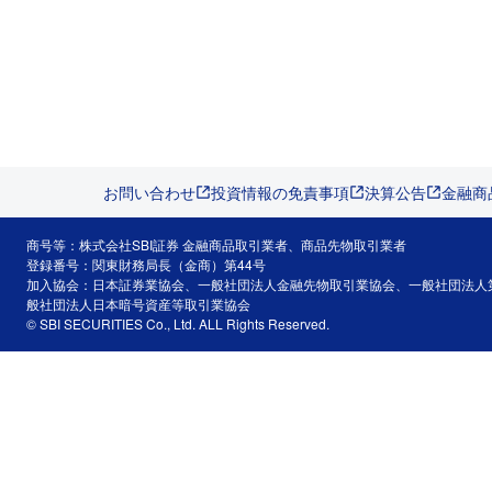
お問い合わせ
投資情報の免責事項
決算公告
金融商
商号等：株式会社SBI証券 金融商品取引業者、商品先物取引業者
登録番号：関東財務局長（金商）第44号
加入協会：日本証券業協会、一般社団法人金融先物取引業協会、一般社団法人
般社団法人日本暗号資産等取引業協会
© SBI SECURITIES Co., Ltd. ALL Rights Reserved.