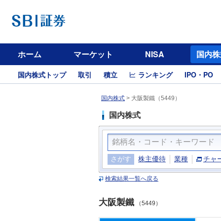
ホーム
マーケット
NISA
国内株
国内株式トップ
取引
積立
ランキング
IPO・PO
国内株式
>
大阪製鐵（5449）
国内株式
さがす
株主優待
業種
チャ
検索結果一覧へ戻る
大阪製鐵
（5449）