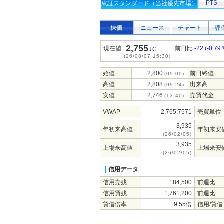
PTS
東証スタンダード（当社優先市場）
株価
ニュース
チャート
評
2,755
↓
現在値
前日比
-22
(
-0.79
C
(26/08/07 15:30)
始値
2,800
前日終値
(09:00)
高値
2,808
出来高
(09:24)
安値
2,746
売買代金
(13:40)
VWAP
2,765.7571
売買単位
3,935
年初来高値
年初来安
(26/02/05)
3,935
上場来高値
上場来安
(26/02/05)
信用データ
信用売残
184,500
前週比
信用買残
1,761,200
前週比
貸借倍率
9.55倍
信用/貸借