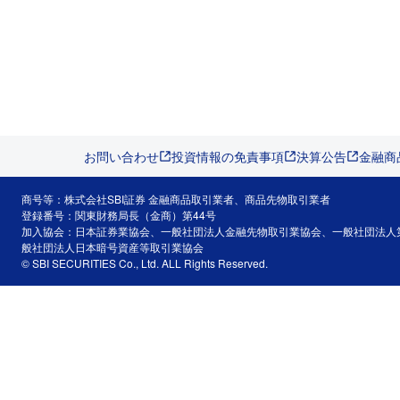
お問い合わせ
投資情報の免責事項
決算公告
金融商
商号等：株式会社SBI証券 金融商品取引業者、商品先物取引業者
登録番号：関東財務局長（金商）第44号
加入協会：日本証券業協会、一般社団法人金融先物取引業協会、一般社団法人
般社団法人日本暗号資産等取引業協会
© SBI SECURITIES Co., Ltd. ALL Rights Reserved.