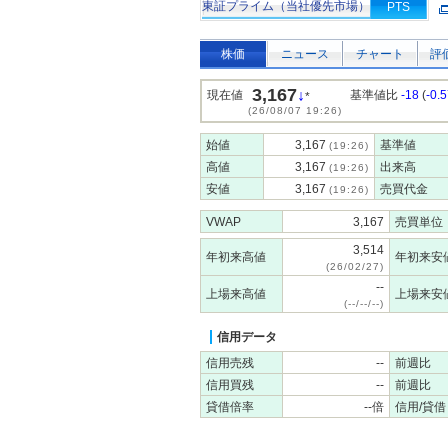
東証プライム（当社優先市場）
PTS
株価
ニュース
チャート
評
3,167
↓
現在値
基準値比
-18
(
-0.
*
(26/08/07 19:26)
始値
3,167
基準値
(19:26)
高値
3,167
出来高
(19:26)
安値
3,167
売買代金
(19:26)
VWAP
3,167
売買単位
3,514
年初来高値
年初来安
(26/02/27)
--
上場来高値
上場来安
(--/--/--)
信用データ
信用売残
--
前週比
信用買残
--
前週比
貸借倍率
--倍
信用/貸借