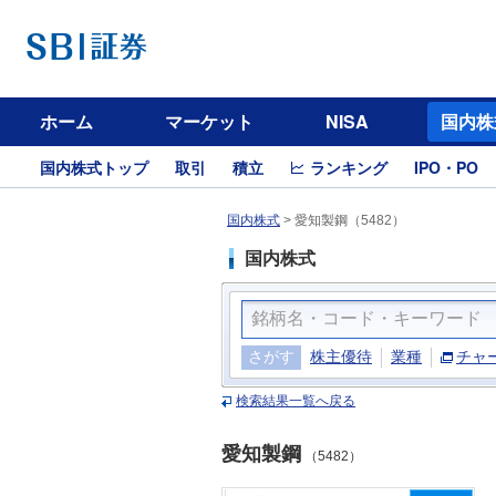
ホーム
マーケット
NISA
国内株
国内株式トップ
取引
積立
ランキング
IPO・PO
国内株式
>
愛知製鋼（5482）
国内株式
さがす
株主優待
業種
チャ
検索結果一覧へ戻る
愛知製鋼
（5482）