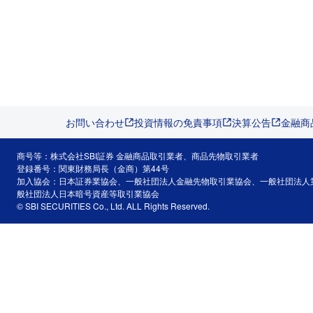
お問い合わせ
投資情報の免責事項
決算公告
金融商
商号等：株式会社SBI証券 金融商品取引業者、商品先物取引業者
登録番号：関東財務局長（金商）第44号
加入協会：日本証券業協会、一般社団法人金融先物取引業協会、一般社団法人
般社団法人日本暗号資産等取引業協会
© SBI SECURITIES Co., Ltd. ALL Rights Reserved.