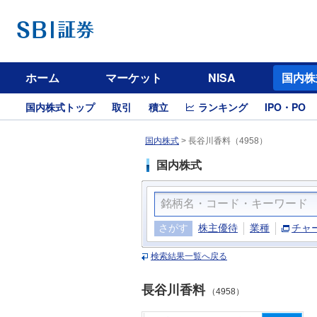
ホーム
マーケット
NISA
国内株
国内株式トップ
取引
積立
ランキング
IPO・PO
国内株式
>
長谷川香料（4958）
国内株式
さがす
株主優待
業種
チャ
検索結果一覧へ戻る
長谷川香料
（4958）