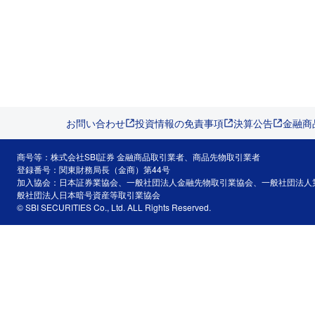
お問い合わせ
投資情報の免責事項
決算公告
金融商
商号等：株式会社SBI証券 金融商品取引業者、商品先物取引業者
登録番号：関東財務局長（金商）第44号
加入協会：日本証券業協会、一般社団法人金融先物取引業協会、一般社団法人
般社団法人日本暗号資産等取引業協会
© SBI SECURITIES Co., Ltd. ALL Rights Reserved.