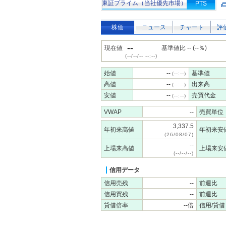
東証プライム（当社優先市場）
PTS
株価
ニュース
チャート
評
--
現在値
基準値比 -- (--％)
(--/--/-- --:--)
始値
--
基準値
(--:--)
高値
--
出来高
(--:--)
安値
--
売買代金
(--:--)
VWAP
--
売買単位
3,337.5
年初来高値
年初来安
(26/08/07)
--
上場来高値
上場来安
(--/--/--)
信用データ
信用売残
--
前週比
信用買残
--
前週比
貸借倍率
--倍
信用/貸借