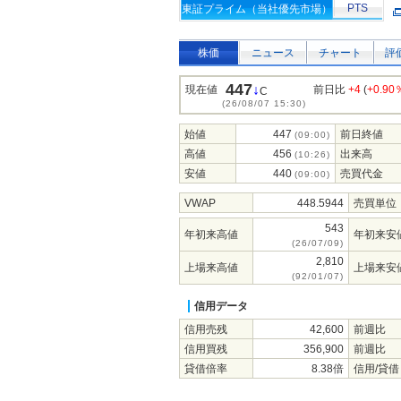
PTS
東証プライム（当社優先市場）
株価
ニュース
チャート
評
447
↓
現在値
前日比
+4
(
+0.90
C
(26/08/07 15:30)
始値
447
前日終値
(09:00)
高値
456
出来高
(10:26)
安値
440
売買代金
(09:00)
VWAP
448.5944
売買単位
543
年初来高値
年初来安
(26/07/09)
2,810
上場来高値
上場来安
(92/01/07)
信用データ
信用売残
42,600
前週比
信用買残
356,900
前週比
貸借倍率
8.38倍
信用/貸借