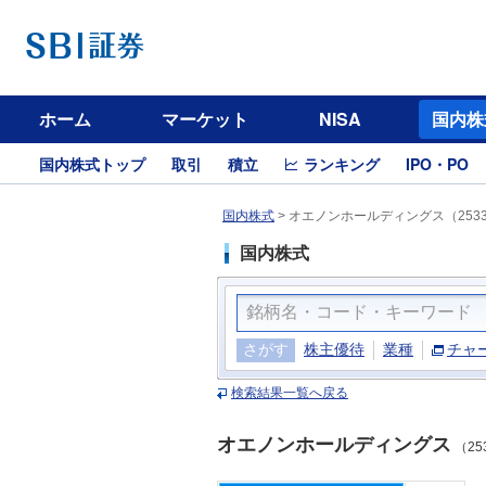
ホーム
マーケット
NISA
国内株
国内株式トップ
取引
積立
ランキング
IPO・PO
国内株式
>
オエノンホールディングス（253
国内株式
さがす
株主優待
業種
チャ
検索結果一覧へ戻る
オエノンホールディングス
（25