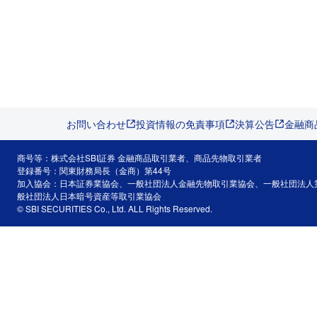
お問い合わせ
投資情報の免責事項
決算公告
金融商
商号等：株式会社SBI証券 金融商品取引業者、商品先物取引業者
登録番号：関東財務局長（金商）第44号
加入協会：日本証券業協会、一般社団法人金融先物取引業協会、一般社団法人
般社団法人日本暗号資産等取引業協会
© SBI SECURITIES Co., Ltd. ALL Rights Reserved.