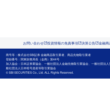
お問い合わせ
投資情報の免責事項
決算公告
金融商
商号等：株式会社SBI証券 金融商品取引業者、商品先物取引業者
登録番号：関東財務局長（金商）第44号
加入協会：日本証券業協会、一般社団法人金融先物取引業協会、一般社団法人
般社団法人日本暗号資産等取引業協会
© SBI SECURITIES Co., Ltd. ALL Rights Reserved.