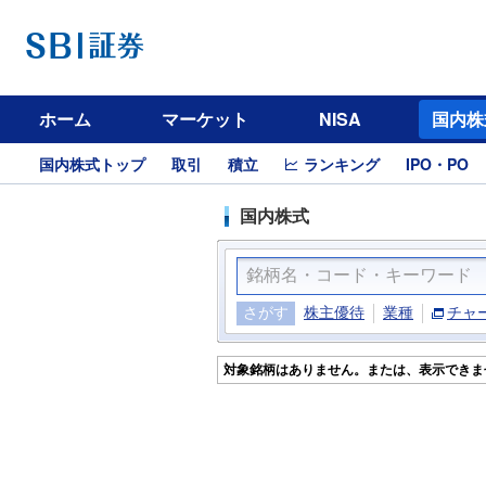
ホーム
マーケット
NISA
国内株
国内株式トップ
取引
積立
ランキング
IPO・PO
国内株式
さがす
株主優待
業種
チャ
対象銘柄はありません。または、表示できま