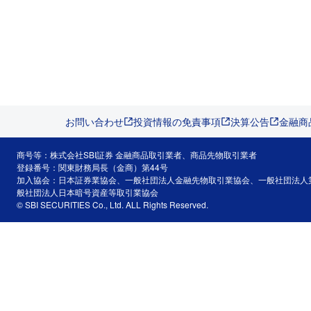
お問い合わせ
投資情報の免責事項
決算公告
金融商
商号等：株式会社SBI証券 金融商品取引業者、商品先物取引業者
登録番号：関東財務局長（金商）第44号
加入協会：日本証券業協会、一般社団法人金融先物取引業協会、一般社団法人
般社団法人日本暗号資産等取引業協会
© SBI SECURITIES Co., Ltd. ALL Rights Reserved.