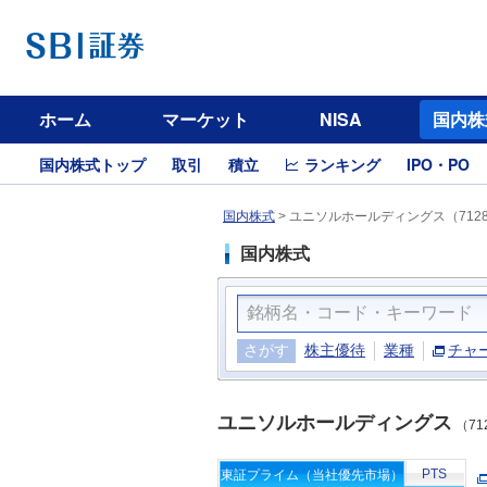
ホーム
マーケット
NISA
国内株
国内株式トップ
取引
積立
ランキング
IPO・PO
国内株式
>
ユニソルホールディングス（712
国内株式
さがす
株主優待
業種
チャ
ユニソルホールディングス
（71
PTS
東証プライム（当社優先市場）