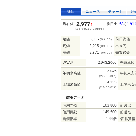
株価
ニュース
チャート
評
2,977
↑
現在値
前日比
-58
(
-1.91
(26/08/10 10:56)
始値
3,015
前日終値
(09:00)
高値
3,015
出来高
(09:00)
安値
2,871
売買代金
(09:09)
VWAP
2,943.2066
売買単位
3,045
年初来高値
年初来安
(26/08/07)
4,235
上場来高値
上場来安
(22/05/23)
信用データ
信用売残
103,800
前週比
信用買残
149,500
前週比
貸借倍率
1.44倍
信用/貸借