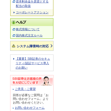
資本剰余金を原資とする
配当の取扱
コーポレートアクション
株式情報について
国内株式注文ルール
システム障害時の対応
【重要】SBI証券のセキュ
リティ/認証サービス導入
のお願い
ご意見・ご要望
回答が必要なご質問は「お
問い合わせフォーム」より
お問い合わせください。
お問い合わせフォーム