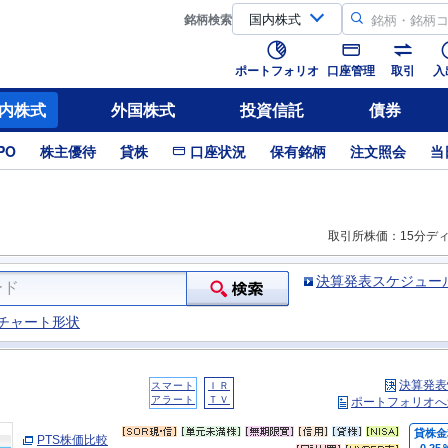
銘柄
検索
ポートフォリオ
口座管理
取引
入
内株式
外国株式
投資信託
債券
PO
株主優待
貸株
口座状況
保有銘柄
注文照会
当
取引所株価：15分デ
決算発表スケジュー
チャート形状
決算発表
スマート
ＩＲ
アラート
ＴＶ
ポートフォリオへ
貸株金
PTS株価比較