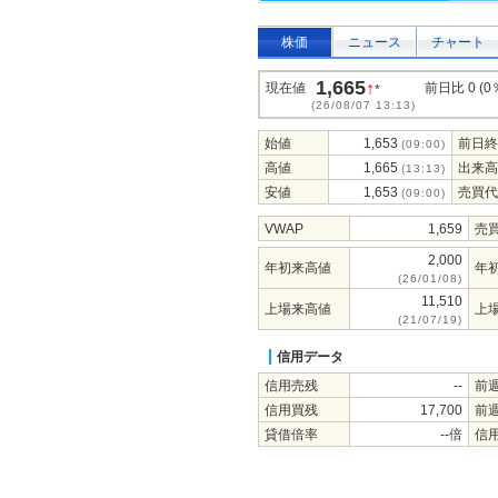
株価
ニュース
チャート
1,665
↑
現在値
前日比 0 (0
*
(26/08/07 13:13)
始値
1,653
前日終
(09:00)
高値
1,665
出来高
(13:13)
安値
1,653
売買代
(09:00)
VWAP
1,659
売
2,000
年初来高値
年
(26/01/08)
11,510
上場来高値
上
(21/07/19)
信用データ
信用売残
--
前
信用買残
17,700
前
貸借倍率
--倍
信用