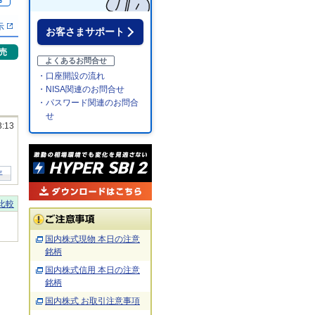
％
示
お客さまサポート
売
よくあるお問合せ
・口座開設の流れ
・NISA関連のお問合せ
・パスワード関連のお問合
せ
3:13
年
比較
国内株式現物 本日の注意
銘柄
国内株式信用 本日の注意
銘柄
国内株式 お取引注意事項