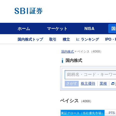
ホーム
マーケット
NISA
国
国内株式トップ
取引
積立
ランキング
IPO・
国内株式
>
ベイシス（4068）
国内株式
さがす
株主優待
業種
ベイシス
（4068）
PTS
東証グロース（当社優先市場）