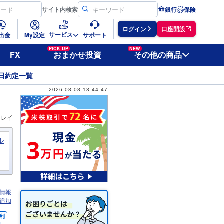
サイト
内検索
銀行
保険
ログイン
口座開設
サービス
出金
My設定
サポート
PICK UP
NEW
FX
おまかせ投資
その他の商品
日約定一覧
2026-08-08 13:44:47
ィレイ
ル
情報
追加
利