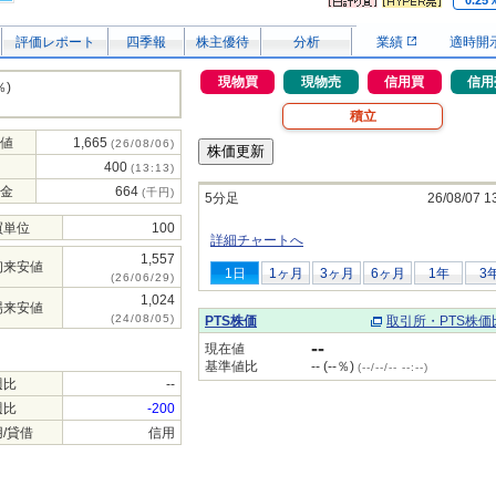
0.25
評価レポート
四季報
株主優待
分析
業績
適時開
現物買
現物売
信用買
信用
％)
積立
値
1,665
(26/08/06)
400
(13:13)
金
664
(千円)
5分足
26/08/07 1
買単位
100
詳細チャートへ
1,557
初来安値
1日
1ヶ月
3ヶ月
6ヶ月
1年
3
(26/06/29)
1,024
場来安値
(24/08/05)
PTS株価
取引所・PTS株価
--
現在値
基準値比
-- (--％)
(--/--/-- --:--)
週比
--
週比
-200
/貸借
信用