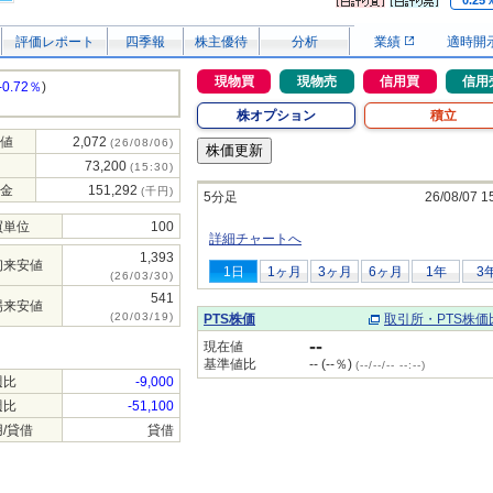
0.25
評価レポート
四季報
株主優待
分析
業績
適時開
現物買
現物売
信用買
信用
-0.72％
)
株オプション
積立
値
2,072
(26/08/06)
73,200
(15:30)
金
151,292
(千円)
5分足
26/08/07 1
買単位
100
詳細チャートへ
1,393
初来安値
1日
1ヶ月
3ヶ月
6ヶ月
1年
3
(26/03/30)
541
場来安値
(20/03/19)
PTS株価
取引所・PTS株価
--
現在値
基準値比
-- (--％)
(--/--/-- --:--)
週比
-9,000
週比
-51,100
/貸借
貸借