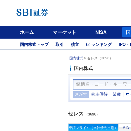
ホーム
マーケット
NISA
国
国内株式トップ
取引
積立
ランキング
IPO・
国内株式
>
セレス（3696）
国内株式
さがす
株主優待
業種
セレス
（3696）
PTS
東証プライム（当社優先市場）