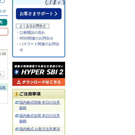
％
示
お客さまサポート
売
よくあるお問合せ
・口座開設の流れ
・NISA関連のお問合せ
・パスワード関連のお問合
せ
5:30
年
比較
国内株式現物 本日の注意
銘柄
国内株式信用 本日の注意
銘柄
国内株式 お取引注意事項