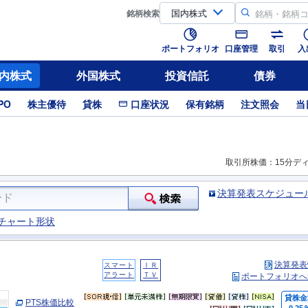
銘柄
検索
ポートフォリオ
口座管理
取引
入
内株式
外国株式
投資信託
債券
PO
株主優待
貸株
口座状況
保有銘柄
注文照会
当
取引所株価：15分デ
決算発表スケジュー
チャート形状
決算発表
スマート
ＩＲ
アラート
ＴＶ
ポートフォリオへ
貸株金
PTS株価比較