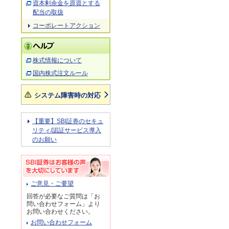
資本剰余金を原資とする
配当の取扱
コーポレートアクション
株式情報について
国内株式注文ルール
システム障害時の対応
【重要】SBI証券のセキュ
リティ/認証サービス導入
のお願い
ご意見・ご要望
回答が必要なご質問は「お
問い合わせフォーム」より
お問い合わせください。
お問い合わせフォーム