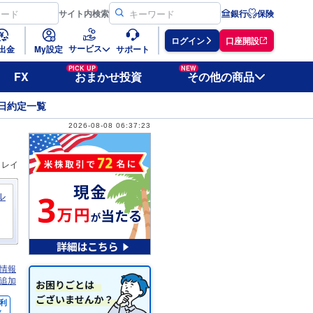
サイト
内検索
銀行
保険
ログイン
口座開設
サービス
出金
My設定
サポート
PICK UP
NEW
FX
おまかせ投資
その他の商品
日約定一覧
2026-08-08 06:37:23
ィレイ
ル
情報
追加
利