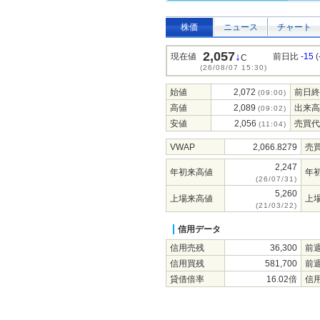
株価
ニュース
チャート
2,057
↓
現在値
前日比
-15
(
C
(26/08/07 15:30)
始値
2,072
前日終
(09:00)
高値
2,089
出来高
(09:02)
安値
2,056
売買代
(11:04)
VWAP
2,066.8279
売
2,247
年初来高値
年
(26/07/31)
5,260
上場来高値
上
(21/03/22)
信用データ
信用売残
36,300
前
信用買残
581,700
前
貸借倍率
16.02倍
信用