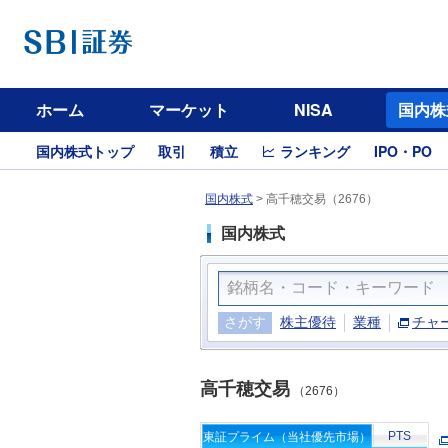
ホーム
マーケット
NISA
国内株
国内株式トップ
取引
積立
ランキング
IPO・PO
国内株式
>
高千穂交易（2676）
国内株式
さがす
株主優待
業種
チャ
高千穂交易
（2676）
PTS
東証プライム（当社優先市場）