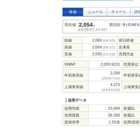
株価
ニュース
チャート
評
2,054
↓
現在値
前日比
-9
(
-0.44％
(26/08/07 10:35)
始値
2,060
前日終値
(09:00)
高値
2,064
出来高
(09:27)
安値
2,050
売買代金
(10:23)
VWAP
2,055.9231
売買単位
2,200
年初来高値
年初来安
(26/07/10)
4,375
上場来高値
上場来安
(24/10/16)
信用データ
信用売残
23,400
前週比
信用買残
36,300
前週比
貸借倍率
1.55倍
信用/貸借