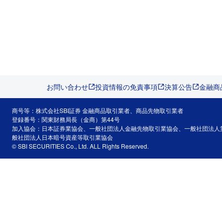
お問い合わせ
投資情報の免責事項
決算公告
金融商
商号等：株式会社SBI証券 金融商品取引業者、商品先物取引業者
登録番号：関東財務局長（金商）第44号
加入協会：日本証券業協会、一般社団法人金融先物取引業協会、一般社団法人
般社団法人日本暗号資産等取引業協会
© SBI SECURITIES Co., Ltd. ALL Rights Reserved.