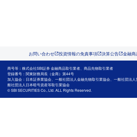
お問い合わせ
投資情報の免責事項
決算公告
金融商
商号等：株式会社SBI証券 金融商品取引業者、商品先物取引業者
登録番号：関東財務局長（金商）第44号
加入協会：日本証券業協会、一般社団法人金融先物取引業協会、一般社団法人
般社団法人日本暗号資産等取引業協会
© SBI SECURITIES Co., Ltd. ALL Rights Reserved.