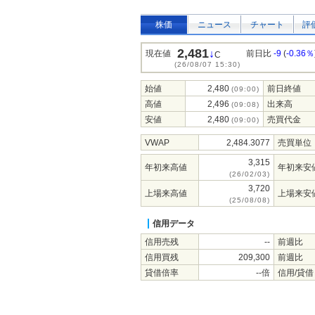
株価
ニュース
チャート
評
2,481
↓
現在値
前日比
-9
(
-0.36％
C
(26/08/07 15:30)
始値
2,480
前日終値
(09:00)
高値
2,496
出来高
(09:08)
安値
2,480
売買代金
(09:00)
VWAP
2,484.3077
売買単位
3,315
年初来高値
年初来安
(26/02/03)
3,720
上場来高値
上場来安
(25/08/08)
信用データ
信用売残
--
前週比
信用買残
209,300
前週比
貸借倍率
--倍
信用/貸借