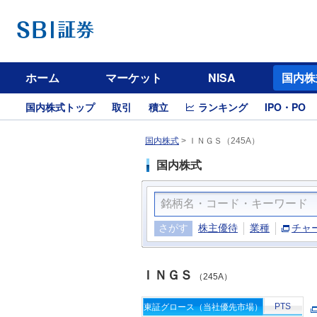
ホーム
マーケット
NISA
国内株
国内株式トップ
取引
積立
ランキング
IPO・PO
国内株式
>
ＩＮＧＳ（245A）
国内株式
さがす
株主優待
業種
チャ
ＩＮＧＳ
（245A）
PTS
東証グロース（当社優先市場）