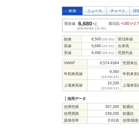
株価
ニュース
チャート
評
6,680
↑
現在値
前日比
+180
(
+2.
C
(26/08/06 15:30)
始値
6,500
前日終値
(09:00)
高値
6,680
出来高
(15:30)
安値
6,490
売買代金
(09:41)
VWAP
6,574.4364
売買単位
9,360
年初来高値
年初来安
(26/06/10)
10,330
上場来高値
上場来安
(25/09/12)
信用データ
信用売残
307,300
前週比
信用買残
248,200
前週比
貸借倍率
0.81倍
信用/貸借