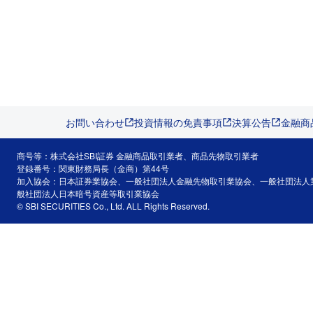
お問い合わせ
投資情報の免責事項
決算公告
金融商
商号等：株式会社SBI証券 金融商品取引業者、商品先物取引業者
登録番号：関東財務局長（金商）第44号
加入協会：日本証券業協会、一般社団法人金融先物取引業協会、一般社団法人
般社団法人日本暗号資産等取引業協会
© SBI SECURITIES Co., Ltd. ALL Rights Reserved.