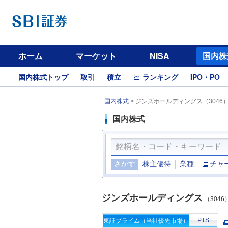
ホーム
マーケット
NISA
国内株
国内株式トップ
取引
積立
ランキング
IPO・PO
国内株式
>
ジンズホールディングス（3046
国内株式
さがす
株主優待
業種
チャ
ジンズホールディングス
（3046
PTS
東証プライム（当社優先市場）