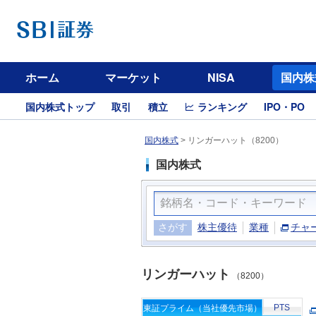
ホーム
マーケット
NISA
国内株
国内株式トップ
取引
積立
ランキング
IPO・PO
国内株式
>
リンガーハット（8200）
国内株式
さがす
株主優待
業種
チャ
リンガーハット
（8200）
PTS
東証プライム（当社優先市場）