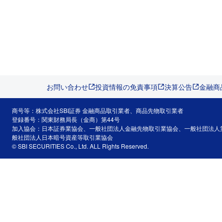
お問い合わせ
投資情報の免責事項
決算公告
金融商
商号等：株式会社SBI証券 金融商品取引業者、商品先物取引業者
登録番号：関東財務局長（金商）第44号
加入協会：日本証券業協会、一般社団法人金融先物取引業協会、一般社団法人
般社団法人日本暗号資産等取引業協会
© SBI SECURITIES Co., Ltd. ALL Rights Reserved.