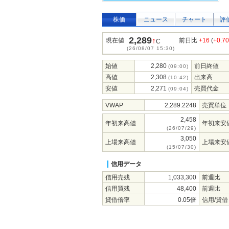
株価
ニュース
チャート
評
2,289
↑
現在値
前日比
+16
(
+0.7
C
(26/08/07 15:30)
始値
2,280
前日終値
(09:00)
高値
2,308
出来高
(10:42)
安値
2,271
売買代金
(09:04)
VWAP
2,289.2248
売買単位
2,458
年初来高値
年初来安
(26/07/29)
3,050
上場来高値
上場来安
(15/07/30)
信用データ
信用売残
1,033,300
前週比
信用買残
48,400
前週比
貸借倍率
0.05倍
信用/貸借