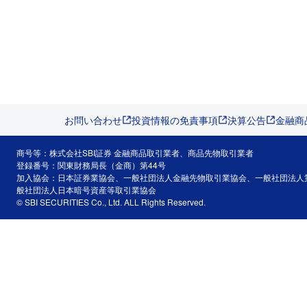
お問い合わせ
投資情報の免責事項
決算公告
金融商
商号等：株式会社SBI証券 金融商品取引業者、商品先物取引業者
登録番号：関東財務局長（金商）第44号
加入協会：日本証券業協会、一般社団法人金融先物取引業協会、一般社団法人
般社団法人日本暗号資産等取引業協会
© SBI SECURITIES Co., Ltd. ALL Rights Reserved.