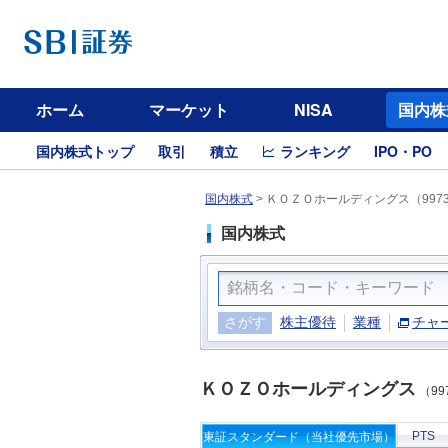
ホーム
マーケット
NISA
国内株
国内株式トップ
取引
積立
ランキング
IPO・PO
国内株式
>
ＫＯＺＯホールディングス（997
国内株式
さがす
株主優待
業種
チャ
ＫＯＺＯホールディングス
（99
PTS
東証スタンダード（当社優先市場）