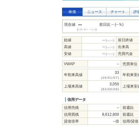
株価
ニュース
チャート
評
--
現在値
前日比 -- (--％)
(--/--/-- --:--)
始値
--
前日終値
(--:--)
高値
--
出来高
(--:--)
安値
--
売買代金
(--:--)
VWAP
--
売買単位
33
年初来高値
年初来安
(26/01/07)
3,050
上場来高値
上場来安
(94/06/09)
信用データ
信用売残
--
前週比
信用買残
8,612,800
前週比
貸借倍率
--倍
信用/貸借