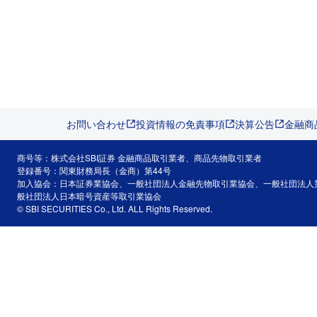
お問い合わせ
投資情報の免責事項
決算公告
金融商
商号等：株式会社SBI証券 金融商品取引業者、商品先物取引業者
登録番号：関東財務局長（金商）第44号
加入協会：日本証券業協会、一般社団法人金融先物取引業協会、一般社団法人
般社団法人日本暗号資産等取引業協会
© SBI SECURITIES Co., Ltd. ALL Rights Reserved.