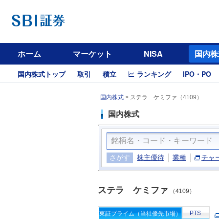
ホーム
マーケット
NISA
国内株
国内株式トップ
取引
積立
ランキング
IPO・PO
国内株式
>
ステラ ケミファ（4109）
国内株式
さがす
株主優待
業種
チャ
ステラ ケミファ
（4109）
PTS
東証プライム（当社優先市場）