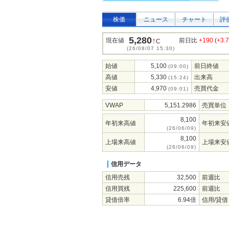
株価
ニュース
チャート
評
5,280
↑
現在値
前日比
+190
(
+3.
C
(26/08/07 15:30)
始値
5,100
前日終値
(09:00)
高値
5,330
出来高
(15:24)
安値
4,970
売買代金
(09:01)
VWAP
5,151.2986
売買単位
8,100
年初来高値
年初来安
(26/06/09)
8,100
上場来高値
上場来安
(26/06/09)
信用データ
信用売残
32,500
前週比
信用買残
225,600
前週比
貸借倍率
6.94倍
信用/貸借