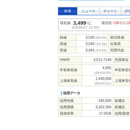
株価
ニュース
チャート
評
3,499
↑
現在値
前日比
+39
(
+1.1
C
(26/08/07 15:30)
始値
3,530
前日終値
(09:00)
高値
3,540
出来高
(10:56)
安値
3,491
売買代金
(13:00)
VWAP
3,512.7149
売買単位
4,955
年初来高値
年初来安
(26/03/30)
1,440,000
上場来高値
上場来安
(08/05/21)
信用データ
信用売残
185,500
前週比
信用買残
3,162,300
前週比
貸借倍率
17.05倍
信用/貸借