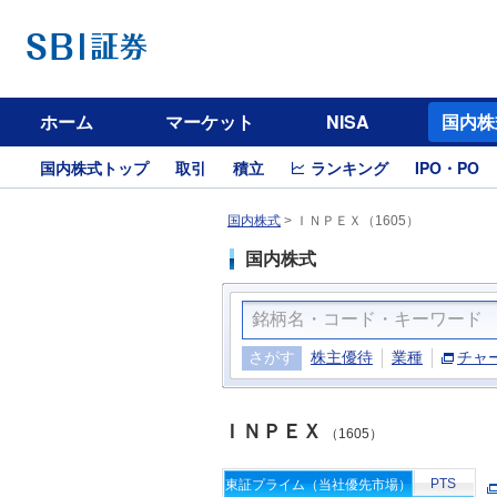
ホーム
マーケット
NISA
国内株
国内株式トップ
取引
積立
ランキング
IPO・PO
国内株式
>
ＩＮＰＥＸ（1605）
国内株式
さがす
株主優待
業種
チャ
ＩＮＰＥＸ
（1605）
PTS
東証プライム（当社優先市場）