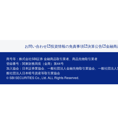
お問い合わせ
投資情報の免責事項
決算公告
金融商
商号等：株式会社SBI証券 金融商品取引業者、商品先物取引業者
登録番号：関東財務局長（金商）第44号
加入協会：日本証券業協会、一般社団法人金融先物取引業協会、一般社団法人
般社団法人日本暗号資産等取引業協会
© SBI SECURITIES Co., Ltd. ALL Rights Reserved.