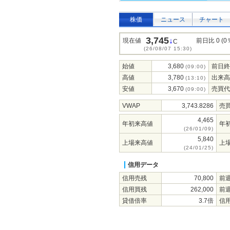
株価
ニュース
チャート
3,745
↓
現在値
前日比 0 (0
C
(26/08/07 15:30)
始値
3,680
前日終
(09:00)
高値
3,780
出来高
(13:10)
安値
3,670
売買代
(09:00)
VWAP
3,743.8286
売
4,465
年初来高値
年
(26/01/09)
5,840
上場来高値
上
(24/01/25)
信用データ
信用売残
70,800
前
信用買残
262,000
前
貸借倍率
3.7倍
信用