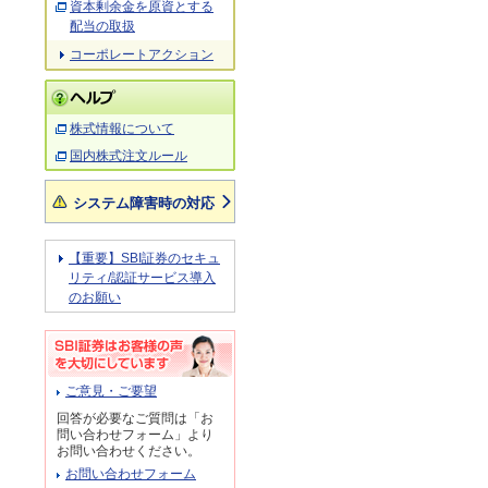
資本剰余金を原資とする
配当の取扱
コーポレートアクション
株式情報について
国内株式注文ルール
システム障害時の対応
【重要】SBI証券のセキュ
リティ/認証サービス導入
のお願い
ご意見・ご要望
回答が必要なご質問は「お
問い合わせフォーム」より
お問い合わせください。
お問い合わせフォーム