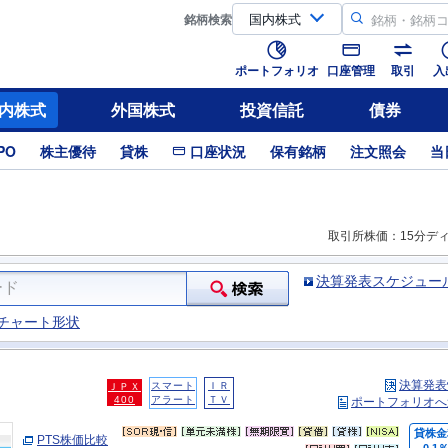
銘柄
検索
ポートフォリオ
口座管理
取引
入
内株式
外国株式
投資信託
債券
PO
株主優待
貸株
口座状況
保有銘柄
注文照会
当
取引所株価：15分デ
決算発表スケジュー
チャート形状
決算発表
スマート
ＩＲ
ＪＰＸ
400
アラート
ＴＶ
ポートフォリオへ
貸株金
PTS株価比較