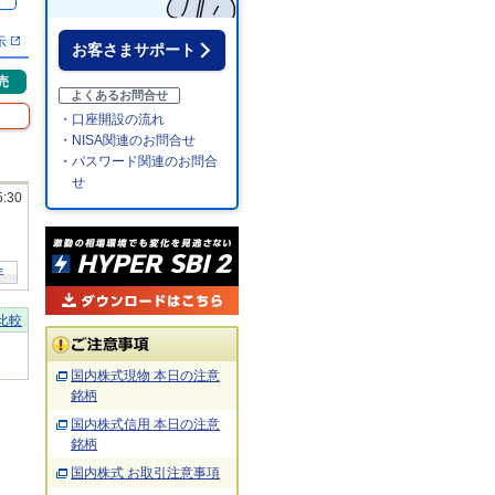
％
示
お客さまサポート
売
よくあるお問合せ
・口座開設の流れ
・NISA関連のお問合せ
・パスワード関連のお問合
せ
5:30
年
比較
国内株式現物 本日の注意
銘柄
国内株式信用 本日の注意
銘柄
国内株式 お取引注意事項