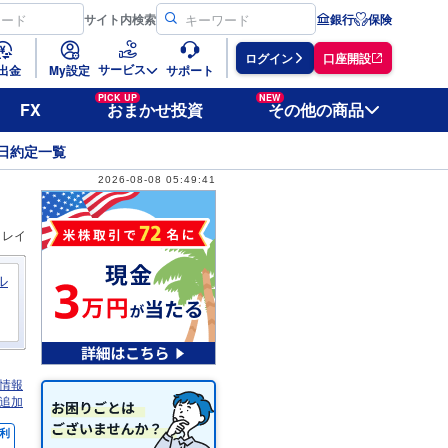
サイト
内検索
銀行
保険
ログイン
口座開設
サービス
出金
My設定
サポート
PICK UP
NEW
FX
おまかせ投資
その他の商品
日約定一覧
2026-08-08 05:49:41
ィレイ
ル
情報
追加
利