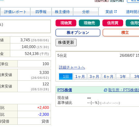
0.1
評価レポート
四季報
株主優待
分析
業績
適時開
現物買
現物売
信用買
信用
％)
株オプション
積立
値
3,745
(26/08/06)
140,000
(15:30)
金
524,136
(千円)
5分足
26/08/07 1
買単位
100
詳細チャートへ
3,330
初来安値
1日
1ヶ月
3ヶ月
6ヶ月
1年
3
(26/06/02)
122
場来安値
(08/10/28)
PTS株価
取引所・PTS株価
--
現在値
基準値比
-- (--％)
(--/--/-- --:--)
週比
+2,400
週比
-2,300
/貸借
貸借