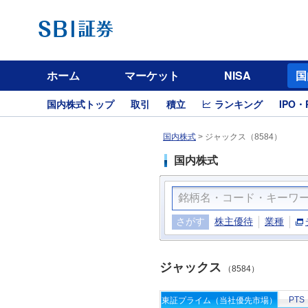
ホーム
マーケット
NISA
国
国内株式トップ
取引
積立
ランキング
IPO・
国内株式
>
ジャックス（8584）
国内株式
さがす
株主優待
業種
ジャックス
（8584）
PTS
東証プライム（当社優先市場）