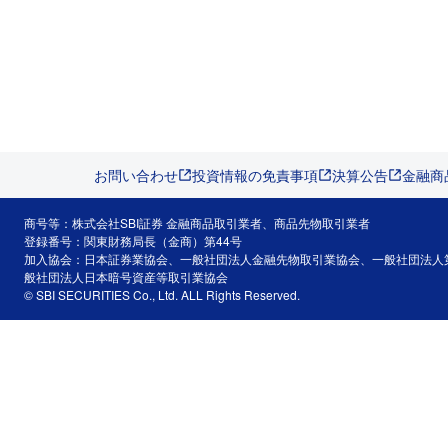
お問い合わせ
投資情報の免責事項
決算公告
金融商
商号等：株式会社SBI証券 金融商品取引業者、商品先物取引業者
登録番号：関東財務局長（金商）第44号
加入協会：日本証券業協会、一般社団法人金融先物取引業協会、一般社団法人
般社団法人日本暗号資産等取引業協会
© SBI SECURITIES Co., Ltd. ALL Rights Reserved.