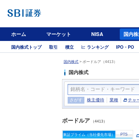
ホーム
マーケット
NISA
国内株
国内株式トップ
取引
積立
ランキング
IPO・PO
国内株式
>
ボードルア（4413）
国内株式
さがす
株主優待
業種
チャ
ボードルア
（4413）
PTS
東証プライム（当社優先市場）