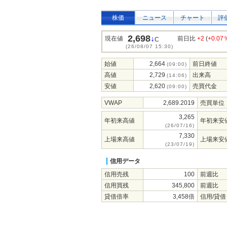
株価
ニュース
チャート
評
2,698
↓
現在値
前日比
+2
(
+0.07
C
(26/08/07 15:30)
始値
2,664
前日終値
(09:00)
高値
2,729
出来高
(14:06)
安値
2,620
売買代金
(09:00)
VWAP
2,689.2019
売買単位
3,265
年初来高値
年初来安
(26/07/16)
7,330
上場来高値
上場来安
(23/07/19)
信用データ
信用売残
100
前週比
信用買残
345,800
前週比
貸借倍率
3,458倍
信用/貸借