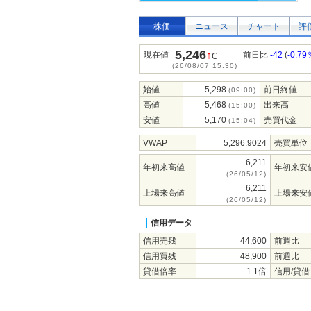
株価
ニュース
チャート
評
5,246
↑
現在値
前日比
-42
(
-0.79
C
(26/08/07 15:30)
始値
5,298
前日終値
(09:00)
高値
5,468
出来高
(15:00)
安値
5,170
売買代金
(15:04)
VWAP
5,296.9024
売買単位
6,211
年初来高値
年初来安
(26/05/12)
6,211
上場来高値
上場来安
(26/05/12)
信用データ
信用売残
44,600
前週比
信用買残
48,900
前週比
貸借倍率
1.1倍
信用/貸借