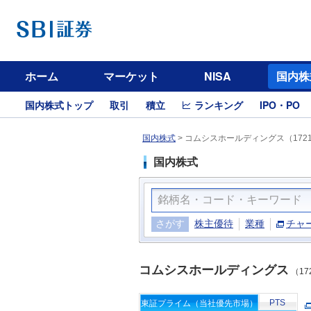
ホーム
マーケット
NISA
国内株
国内株式トップ
取引
積立
ランキング
IPO・PO
国内株式
>
コムシスホールディングス（172
国内株式
さがす
株主優待
業種
チャ
コムシスホールディングス
（17
PTS
東証プライム（当社優先市場）