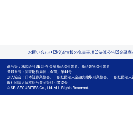
お問い合わせ
投資情報の免責事項
決算公告
金融商
商号等：株式会社SBI証券 金融商品取引業者、商品先物取引業者
登録番号：関東財務局長（金商）第44号
加入協会：日本証券業協会、一般社団法人金融先物取引業協会、一般社団法人
般社団法人日本暗号資産等取引業協会
© SBI SECURITIES Co., Ltd. ALL Rights Reserved.