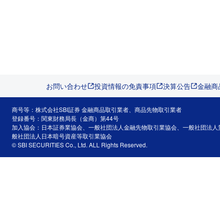
お問い合わせ
投資情報の免責事項
決算公告
金融商
商号等：株式会社SBI証券 金融商品取引業者、商品先物取引業者
登録番号：関東財務局長（金商）第44号
加入協会：日本証券業協会、一般社団法人金融先物取引業協会、一般社団法人
般社団法人日本暗号資産等取引業協会
© SBI SECURITIES Co., Ltd. ALL Rights Reserved.