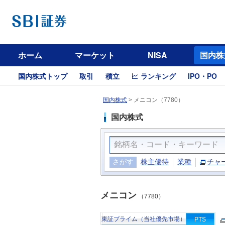
ホーム
マーケット
NISA
国内株
国内株式トップ
取引
積立
ランキング
IPO・PO
国内株式
>
メニコン（7780）
国内株式
さがす
株主優待
業種
チャ
メニコン
（7780）
東証プライム（当社優先市場）
PTS