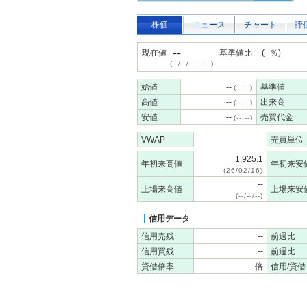
株価
ニュース
チャート
評
--
現在値
基準値比 -- (--％)
(--/--/-- --:--)
始値
--
基準値
(--:--)
高値
--
出来高
(--:--)
安値
--
売買代金
(--:--)
VWAP
--
売買単位
1,925.1
年初来高値
年初来安
(26/02/16)
--
上場来高値
上場来安
(--/--/--)
信用データ
信用売残
--
前週比
信用買残
--
前週比
貸借倍率
--倍
信用/貸借