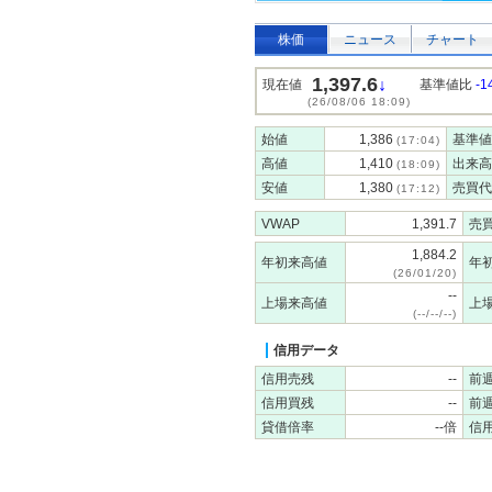
株価
ニュース
チャート
1,397.6
↓
現在値
基準値比
-1
(26/08/06 18:09)
始値
1,386
基準値
(17:04)
高値
1,410
出来高
(18:09)
安値
1,380
売買代
(17:12)
VWAP
1,391.7
売
1,884.2
年初来高値
年
(26/01/20)
--
上場来高値
上
(--/--/--)
信用データ
信用売残
--
前
信用買残
--
前
貸借倍率
--倍
信用