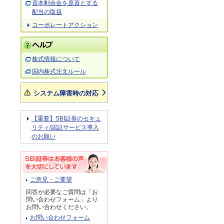
資本剰余金を原資とする
配当の取扱
コーポレートアクション
株式情報について
国内株式注文ルール
システム障害時の対応
【重要】SBI証券のセキュ
リティ/認証サービス導入
のお願い
ご意見・ご要望
回答が必要なご質問は「お
問い合わせフォーム」より
お問い合わせください。
お問い合わせフォーム