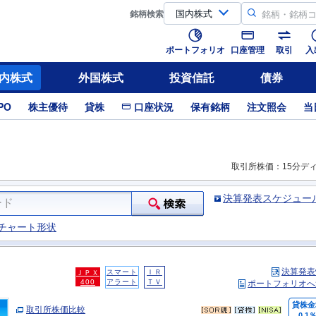
銘柄
検索
ポートフォリオ
口座管理
取引
入
内株式
外国株式
投資信託
債券
PO
株主優待
貸株
口座状況
保有銘柄
注文照会
当
取引所株価：15分デ
決算発表スケジュー
チャート形状
決算発表
スマート
ＩＲ
ＪＰＸ
400
アラート
ＴＶ
ポートフォリオへ
貸株金
取引所株価比較
0.1