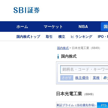
ホーム
マーケット
NISA
国
国内株式トップ
取引
積立
ランキング
IPO・
国内株式
>
日本光電工業（6849）
国内株式
さがす
株主優待
業種
日本光電工業
（6849）
東証プライム（当社優先市場）
PTS