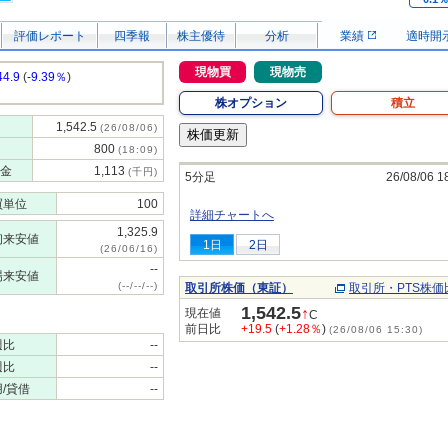
評価レポート
四季報
株主優待
分析
業績
適時開
現物買
現物売
44.9
(
-9.39％
)
株オプション
積立
1,542.5
(26/08/06)
800
(18:09)
金
1,113
(千円)
5分足
26/08/06 1
買単位
100
詳細チャートへ
1,325.9
初来安値
1日
2日
(26/06/16)
--
場来安値
(--/--/--)
取引所株価（東証）
取引所・PTS株価
1,542.5
↑
現在値
C
前日比
+19.5
(
+1.28％
)
(26/08/06 15:30)
週比
--
週比
--
/貸借
--