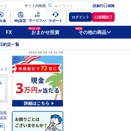
サイト
内検索
銀行
保険
ログイン
口座開設
サービス
出金
My設定
サポート
PICK UP
NEW
FX
おまかせ投資
その他の商品
日約定一覧
2026-08-06 18:32:49
ィレイ
ル
情報
追加
利
％