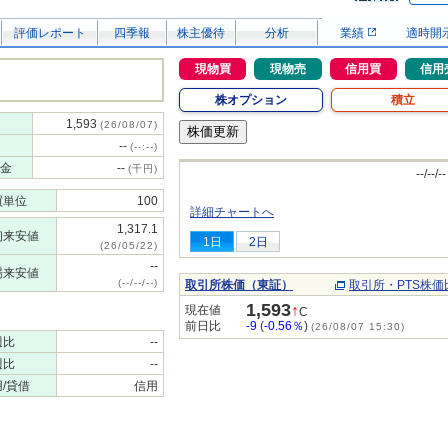
評価レポート
四季報
株主優待
分析
業績
適時開
現物買
現物売
信用買
信用
株オプション
積立
1,593
(26/08/07)
--
(--:--)
金
--
(千円)
--/--/--
買単位
100
詳細チャートへ
1,317.1
初来安値
1日
2日
(26/05/22)
--
場来安値
(--/--/--)
取引所株価（東証）
取引所・PTS株価
1,593
↑
現在値
C
前日比
-9
(
-0.56％
)
(26/08/07 15:30)
週比
--
週比
--
/貸借
信用