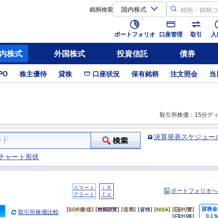
銘柄
検索
ポートフォリオ
口座管理
取引
入
内株式
外国株式
投資信託
債券
PO
株主優待
貸株
口座状況
保有銘柄
注文照会
当
取引所株価：15分デ
決算発表スケジュー
チャート形状
スマート
ＩＲ
ポートフォリオへ
アラート
ＴＶ
貸株金
取引所株価比較
0.1