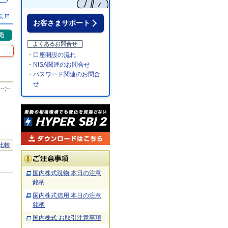
示
お客さまサポート
売
よくあるお問合せ
・口座開設の流れ
・NISA関連のお問合せ
・パスワード関連のお問合
せ
 --:--
比較
国内株式現物 本日の注意
銘柄
国内株式信用 本日の注意
銘柄
国内株式 お取引注意事項