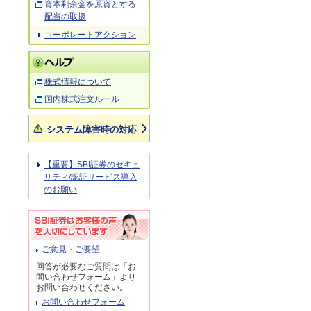
資本剰余金を原資とする
配当の取扱
コーポレートアクション
株式情報について
国内株式注文ルール
システム障害時の対応
【重要】SBI証券のセキュ
リティ/認証サービス導入
のお願い
ご意見・ご要望
回答が必要なご質問は「お
問い合わせフォーム」より
お問い合わせください。
お問い合わせフォーム