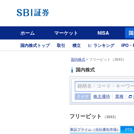
ホーム
マーケット
NISA
国
国内株式トップ
取引
積立
ランキング
IPO・
国内株式
>
フリービット（3843）
国内株式
さがす
株主優待
業種
フリービット
（3843）
東証プライム（当社優先市場）
PTS