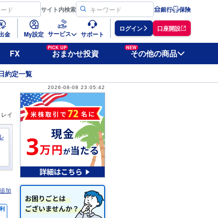
サイト
内検索
銀行
保険
ログイン
口座開設
サービス
出金
My設定
サポート
PICK UP
NEW
FX
おまかせ投資
その他の商品
日約定一覧
2026-08-08 23:05:42
ィレイ
ル
追加
利
％