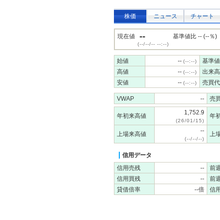
株価
ニュース
チャート
--
現在値
基準値比 -- (--％)
(--/--/-- --:--)
始値
--
基準値
(--:--)
高値
--
出来高
(--:--)
安値
--
売買代
(--:--)
VWAP
--
売
1,752.9
年初来高値
年
(26/01/15)
--
上場来高値
上
(--/--/--)
信用データ
信用売残
--
前
信用買残
--
前
貸借倍率
--倍
信用