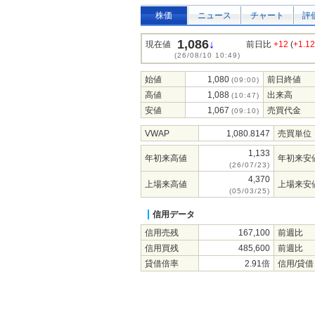
株価
ニュース
チャート
評
1,086
↓
現在値
前日比
+12
(
+1.1
(26/08/10 10:49)
始値
1,080
前日終値
(09:00)
高値
1,088
出来高
(10:47)
安値
1,067
売買代金
(09:10)
VWAP
1,080.8147
売買単位
1,133
年初来高値
年初来安
(26/07/23)
4,370
上場来高値
上場来安
(05/03/25)
信用データ
信用売残
167,100
前週比
信用買残
485,600
前週比
貸借倍率
2.91倍
信用/貸借