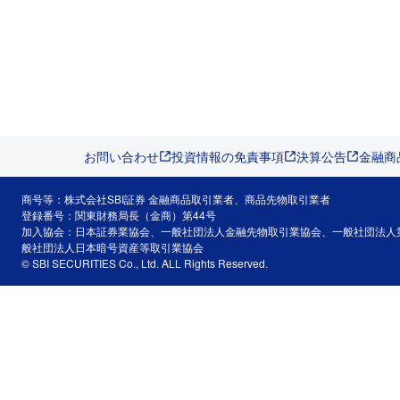
お問い合わせ
投資情報の免責事項
決算公告
金融商
商号等：株式会社SBI証券 金融商品取引業者、商品先物取引業者
登録番号：関東財務局長（金商）第44号
加入協会：日本証券業協会、一般社団法人金融先物取引業協会、一般社団法人
般社団法人日本暗号資産等取引業協会
© SBI SECURITIES Co., Ltd. ALL Rights Reserved.