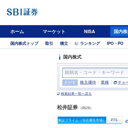
ホーム
マーケット
NISA
国内株
国内株式トップ
取引
積立
ランキング
IPO・PO
国内株式
さがす
株主優待
業種
チャ
検索結果一覧へ戻る
松井証券
（8628）
PTS
東証プライム（当社優先市場）