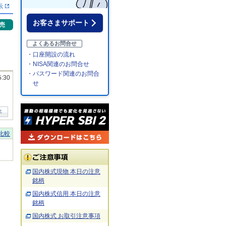
示
お客さまサポート
売
よくあるお問合せ
・口座開設の流れ
・NISA関連のお問合せ
・パスワード関連のお問合
5:30
せ
年
比較
国内株式現物 本日の注意
銘柄
国内株式信用 本日の注意
銘柄
国内株式 お取引注意事項