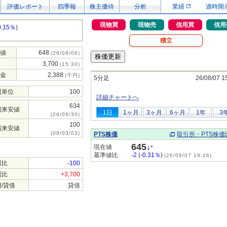
評価レポート
四季報
株主優待
分析
業績
適時開
現物買
現物売
信用買
信用
0.15％
)
積立
値
648
(26/08/06)
3,700
(15:30)
金
2,388
(千円)
5分足
26/08/07 1
買単位
100
詳細チャートへ
634
初来安値
1日
1ヶ月
3ヶ月
6ヶ月
1年
3
(26/06/30)
100
場来安値
(09/03/03)
PTS株価
取引所・PTS株価
645
↓
現在値
*
基準値比
-2
(
-0.31％
)
(26/08/07 18:26)
週比
-100
週比
+3,700
/貸借
貸借