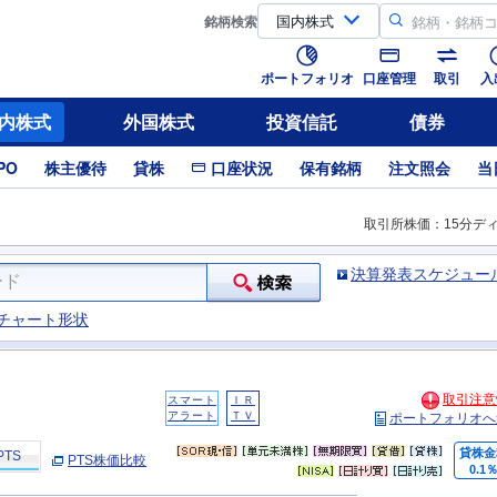
銘柄
検索
ポートフォリオ
口座管理
取引
入
内株式
外国株式
投資信託
債券
PO
株主優待
貸株
口座状況
保有銘柄
注文照会
当
取引所株価：15分デ
決算発表スケジュー
チャート形状
取引注意
スマート
ＩＲ
アラート
ＴＶ
ポートフォリオへ
貸株金
PTS
PTS株価比較
0.1