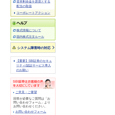
資本剰余金を原資とする
配当の取扱
コーポレートアクション
株式情報について
国内株式注文ルール
システム障害時の対応
【重要】SBI証券のセキュ
リティ/認証サービス導入
のお願い
ご意見・ご要望
回答が必要なご質問は「お
問い合わせフォーム」より
お問い合わせください。
お問い合わせフォーム