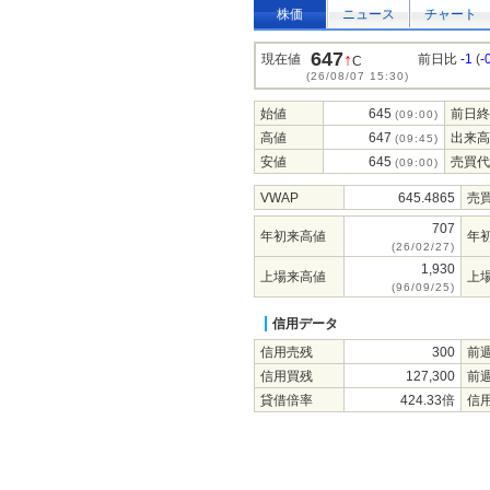
株価
ニュース
チャート
647
↑
現在値
前日比
-1
(
-
C
(26/08/07 15:30)
始値
645
前日終
(09:00)
高値
647
出来高
(09:45)
安値
645
売買代
(09:00)
VWAP
645.4865
売
707
年初来高値
年
(26/02/27)
1,930
上場来高値
上
(96/09/25)
信用データ
信用売残
300
前
信用買残
127,300
前
貸借倍率
424.33倍
信用