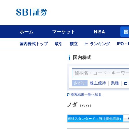
ホーム
マーケット
NISA
国
国内株式トップ
取引
積立
ランキング
IPO・
国内株式
さがす
株主優待
業種
検索結果一覧へ戻る
ノダ
（7879）
東証スタンダード（当社優先市場）