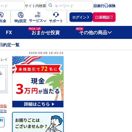
サイト
内検索
銀行
保険
ログイン
口座開設
サービス
出金
My設定
サポート
PICK UP
NEW
FX
おまかせ投資
その他の商品
日約定一覧
2026-08-08 18:33:22
ィレイ
ル
情報
追加
利
％