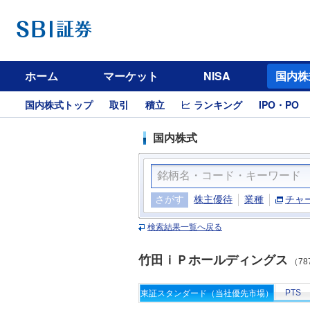
ホーム
マーケット
NISA
国内株
国内株式トップ
取引
積立
ランキング
IPO・PO
国内株式
さがす
株主優待
業種
チャ
検索結果一覧へ戻る
竹田ｉＰホールディングス
（78
PTS
東証スタンダード（当社優先市場）