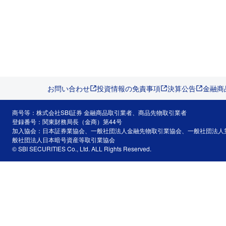
お問い合わせ
投資情報の免責事項
決算公告
金融商
商号等：株式会社SBI証券 金融商品取引業者、商品先物取引業者
登録番号：関東財務局長（金商）第44号
加入協会：日本証券業協会、一般社団法人金融先物取引業協会、一般社団法人
般社団法人日本暗号資産等取引業協会
© SBI SECURITIES Co., Ltd. ALL Rights Reserved.