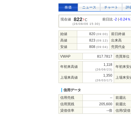
株価
ニュース
チャート
評
822
↑
現在値
前日比
-2
(
-0.24％
C
(26/08/06 15:30)
始値
820
前日終値
(09:00)
高値
823
出来高
(09:12)
安値
808
売買代金
(09:04)
VWAP
817.7817
売買単位
1,118
年初来高値
年初来安
(26/06/23)
1,350
上場来高値
上場来安
(26/03/17)
信用データ
信用売残
--
前週比
信用買残
205,600
前週比
貸借倍率
--倍
信用/貸借