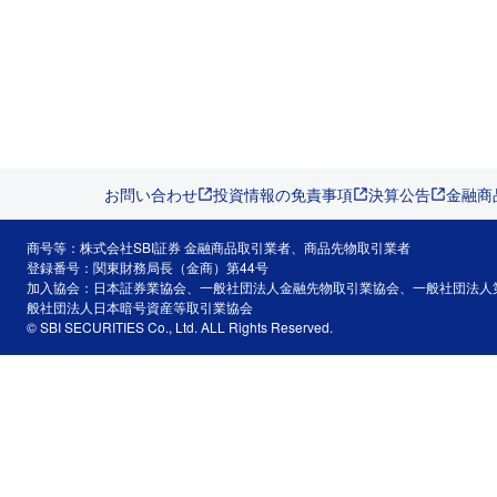
お問い合わせ
投資情報の免責事項
決算公告
金融商
商号等：株式会社SBI証券 金融商品取引業者、商品先物取引業者
登録番号：関東財務局長（金商）第44号
加入協会：日本証券業協会、一般社団法人金融先物取引業協会、一般社団法人
般社団法人日本暗号資産等取引業協会
© SBI SECURITIES Co., Ltd. ALL Rights Reserved.