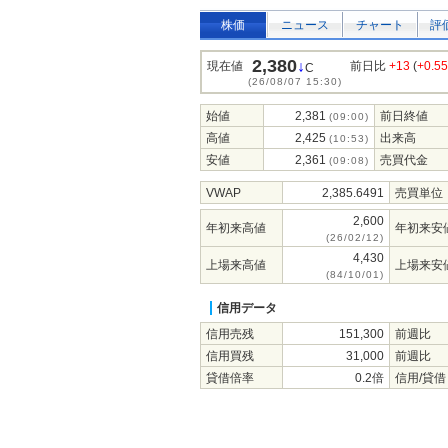
株価
ニュース
チャート
評
2,380
↓
現在値
前日比
+13
(
+0.5
C
(26/08/07 15:30)
始値
2,381
前日終値
(09:00)
高値
2,425
出来高
(10:53)
安値
2,361
売買代金
(09:08)
VWAP
2,385.6491
売買単位
2,600
年初来高値
年初来安
(26/02/12)
4,430
上場来高値
上場来安
(84/10/01)
信用データ
信用売残
151,300
前週比
信用買残
31,000
前週比
貸借倍率
0.2倍
信用/貸借