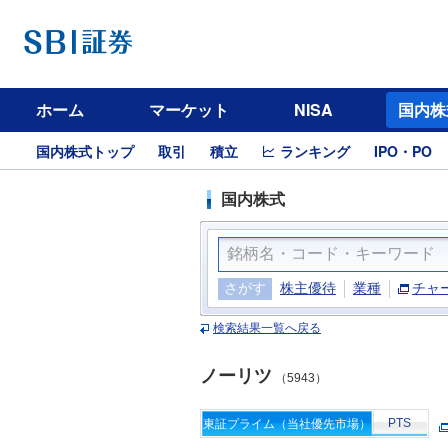
ホーム
マーケット
NISA
国内株
国内株式トップ
取引
積立
ランキング
IPO・PO
国内株式
さがす
株主優待
業種
チャ
検索結果一覧へ戻る
ノーリツ
（5943）
PTS
東証プライム（当社優先市場）