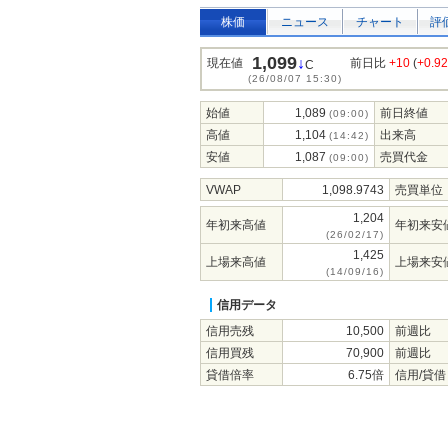
株価
ニュース
チャート
評
1,099
↓
現在値
前日比
+10
(
+0.9
C
(26/08/07 15:30)
始値
1,089
前日終値
(09:00)
高値
1,104
出来高
(14:42)
安値
1,087
売買代金
(09:00)
VWAP
1,098.9743
売買単位
1,204
年初来高値
年初来安
(26/02/17)
1,425
上場来高値
上場来安
(14/09/16)
信用データ
信用売残
10,500
前週比
信用買残
70,900
前週比
貸借倍率
6.75倍
信用/貸借