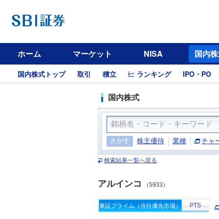
ホーム
マーケット
NISA
国内株
国内株式トップ
取引
積立
ランキング
IPO・PO
国内株式
さがす
株主優待
業種
チャ
検索結果一覧へ戻る
アルインコ
（5933）
PTS
東証プライム（当社優先市場）