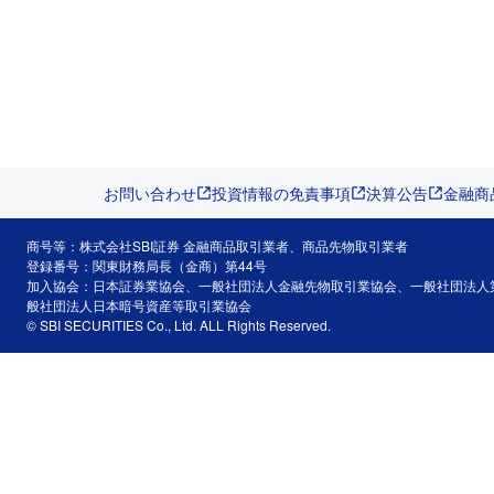
お問い合わせ
投資情報の免責事項
決算公告
金融商
商号等：株式会社SBI証券 金融商品取引業者、商品先物取引業者
登録番号：関東財務局長（金商）第44号
加入協会：日本証券業協会、一般社団法人金融先物取引業協会、一般社団法人
般社団法人日本暗号資産等取引業協会
© SBI SECURITIES Co., Ltd. ALL Rights Reserved.