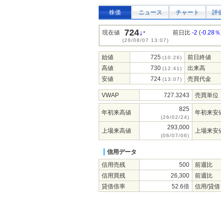
株価
ニュース
チャート
評
724
↓
現在値
前日比
-2
(
-0.28％
*
(26/08/07 13:07)
始値
725
前日終値
(10:26)
高値
730
出来高
(12:41)
安値
724
売買代金
(13:07)
VWAP
727.3243
売買単位
825
年初来高値
年初来安
(26/02/24)
293,000
上場来高値
上場来安
(06/07/06)
信用データ
信用売残
500
前週比
信用買残
26,300
前週比
貸借倍率
52.6倍
信用/貸借