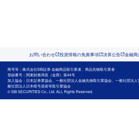
お問い合わせ
投資情報の免責事項
決算公告
金融商
商号等：株式会社SBI証券 金融商品取引業者、商品先物取引業者
登録番号：関東財務局長（金商）第44号
加入協会：日本証券業協会、一般社団法人金融先物取引業協会、一般社団法人
般社団法人日本暗号資産等取引業協会
© SBI SECURITIES Co., Ltd. ALL Rights Reserved.