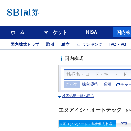
ホーム
マーケット
NISA
国内株
国内株式トップ
取引
積立
ランキング
IPO・PO
国内株式
さがす
株主優待
業種
チャ
検索結果一覧へ戻る
エヌアイシ・オートテック
（57
PTS
東証スタンダード（当社優先市場）