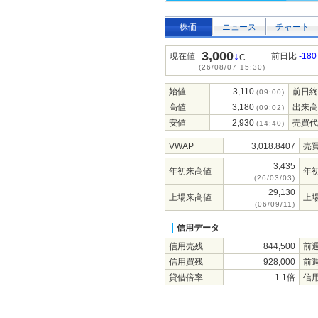
株価
ニュース
チャート
3,000
↓
現在値
前日比
-180
C
(26/08/07 15:30)
始値
3,110
前日終
(09:00)
高値
3,180
出来高
(09:02)
安値
2,930
売買代
(14:40)
VWAP
3,018.8407
売
3,435
年初来高値
年
(26/03/03)
29,130
上場来高値
上
(06/09/11)
信用データ
信用売残
844,500
前
信用買残
928,000
前
貸借倍率
1.1倍
信用