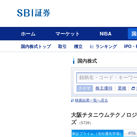
ホーム
マーケット
NISA
国
国内株式トップ
取引
積立
ランキング
IPO・
国内株式
さがす
株主優待
業種
検索結果一覧へ戻る
大阪チタニウムテクノロジ
ズ
（5726）
PTS
東証プライム（当社優先市場）