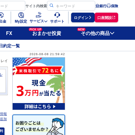
サイト
内検索
銀行
保険
ログイン
口座開設
サービス
出金
My設定
サポート
PICK UP
NEW
FX
おまかせ投資
その他の商品
日約定一覧
2026-08-08 21:59:42
ィレイ
ル
情報
追加
利