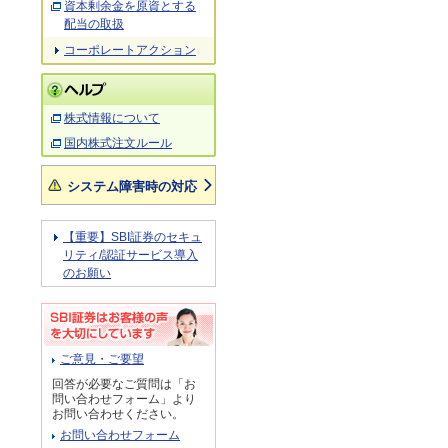
資本剰余金を原資とする
配当の取扱
コーポレートアクション
株式情報について
国内株式注文ルール
システム障害時の対応
【重要】SBI証券のセキュ
リティ/認証サービス導入
のお願い
ご意見・ご要望
回答が必要なご質問は「お
問い合わせフォーム」より
お問い合わせください。
お問い合わせフォーム