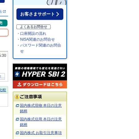
％
示
お客さまサポート
売
よくあるお問合せ
・口座開設の流れ
・NISA関連のお問合せ
・パスワード関連のお問合
せ
5:30
年
比較
国内株式現物 本日の注意
銘柄
国内株式信用 本日の注意
銘柄
国内株式 お取引注意事項