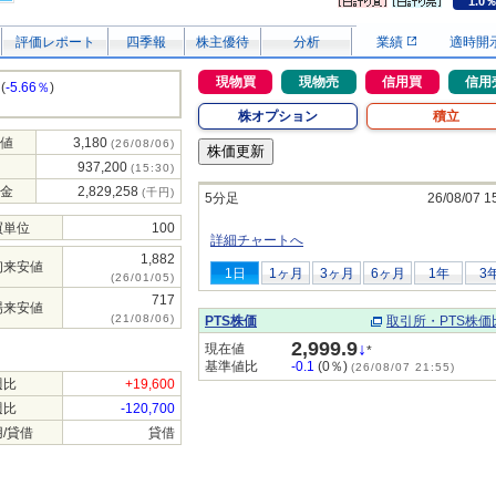
1.0
評価レポート
四季報
株主優待
分析
業績
適時開
現物買
現物売
信用買
信用
(
-5.66％
)
株オプション
積立
値
3,180
(26/08/06)
937,200
(15:30)
金
2,829,258
(千円)
5分足
26/08/07 1
買単位
100
詳細チャートへ
1,882
初来安値
1日
1ヶ月
3ヶ月
6ヶ月
1年
3
(26/01/05)
717
場来安値
(21/08/06)
PTS株価
取引所・PTS株価
2,999.9
↓
現在値
*
基準値比
-0.1
(0％)
(26/08/07 21:55)
週比
+19,600
週比
-120,700
/貸借
貸借