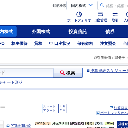
銘柄
検索
ポートフォリオ
口座管理
取引
入
内株式
外国株式
投資信託
債券
PO
株主優待
貸株
口座状況
保有銘柄
注文照会
当
取引所株価：15分デ
決算発表スケジュー
チャート形状
ー
スマート
ＩＲ
決算発表
アラート
ＴＶ
ポートフォリオへ
貸株金
PTS株価比較