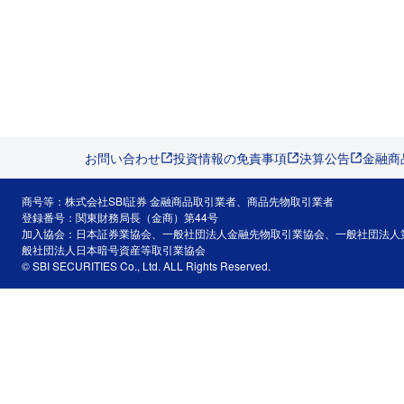
お問い合わせ
投資情報の免責事項
決算公告
金融商
商号等：株式会社SBI証券 金融商品取引業者、商品先物取引業者
登録番号：関東財務局長（金商）第44号
加入協会：日本証券業協会、一般社団法人金融先物取引業協会、一般社団法人
般社団法人日本暗号資産等取引業協会
© SBI SECURITIES Co., Ltd. ALL Rights Reserved.