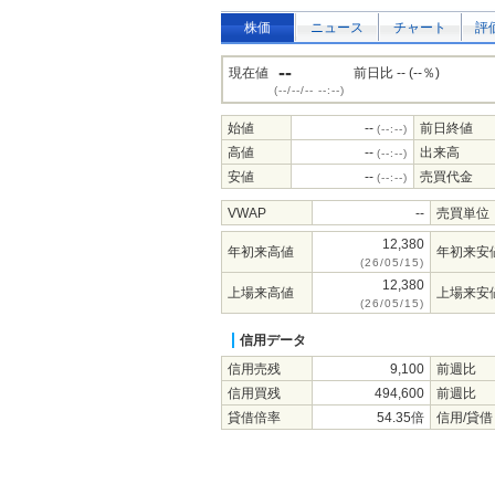
株価
ニュース
チャート
評
--
現在値
前日比 -- (--％)
(--/--/-- --:--)
始値
--
前日終値
(--:--)
高値
--
出来高
(--:--)
安値
--
売買代金
(--:--)
VWAP
--
売買単位
12,380
年初来高値
年初来安
(26/05/15)
12,380
上場来高値
上場来安
(26/05/15)
信用データ
信用売残
9,100
前週比
信用買残
494,600
前週比
貸借倍率
54.35倍
信用/貸借