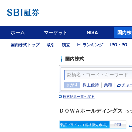
ホーム
マーケット
NISA
国内株
国内株式トップ
取引
積立
ランキング
IPO・PO
国内株式
さがす
株主優待
業種
チャ
検索結果一覧へ戻る
ＤＯＷＡホールディングス
（57
PTS
東証プライム（当社優先市場）