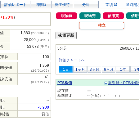
評価レポート
四季報
株主優待
分析
業績
適時開
現物買
現物売
信用買
信用
(
+1.70％
)
積立
値
1,883
(26/08/06)
28,000
(13:58)
金
53,673
(千円)
5分足
26/08/07 1
買単位
100
詳細チャートへ
1,359
初来安値
1日
1ヶ月
3ヶ月
6ヶ月
1年
3
(26/01/05)
41
場来安値
(01/12/19)
PTS株価
取引所・PTS株価
--
現在値
基準値比
-- (--％)
(--/--/-- --:--)
週比
--
週比
-3,900
/貸借
貸借