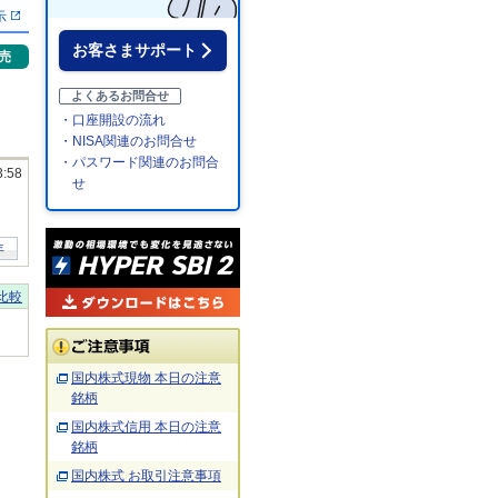
示
お客さまサポート
売
よくあるお問合せ
・口座開設の流れ
・NISA関連のお問合せ
・パスワード関連のお問合
3:58
せ
年
比較
国内株式現物 本日の注意
銘柄
国内株式信用 本日の注意
銘柄
国内株式 お取引注意事項