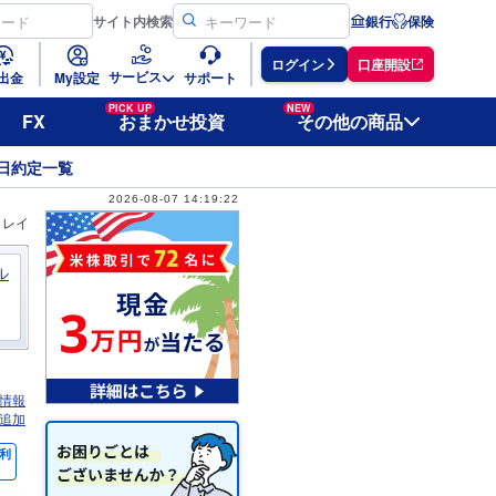
サイト
内検索
銀行
保険
ログイン
口座開設
サービス
出金
My設定
サポート
PICK UP
NEW
FX
おまかせ投資
その他の商品
日約定一覧
2026-08-07 14:19:22
ィレイ
ル
情報
追加
利
％