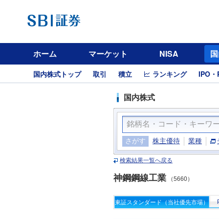
ホーム
マーケット
NISA
国
国内株式トップ
取引
積立
ランキング
IPO・
国内株式
さがす
株主優待
業種
検索結果一覧へ戻る
神鋼鋼線工業
（5660）
東証スタンダード（当社優先市場）