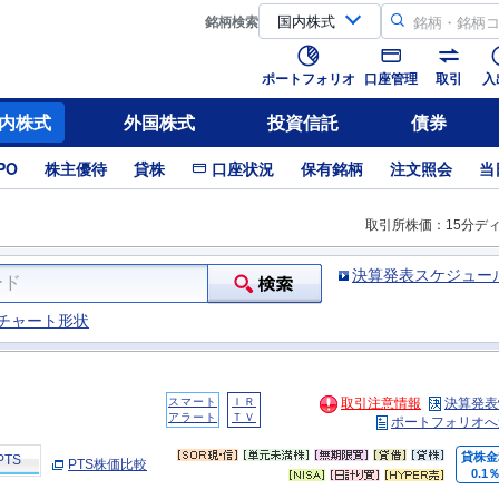
銘柄
検索
ポートフォリオ
口座管理
取引
入
内株式
外国株式
投資信託
債券
PO
株主優待
貸株
口座状況
保有銘柄
注文照会
当
取引所株価：15分デ
決算発表スケジュー
チャート形状
スマート
ＩＲ
取引注意情報
決算発表
アラート
ＴＶ
ポートフォリオへ
貸株金
PTS
PTS株価比較
0.1