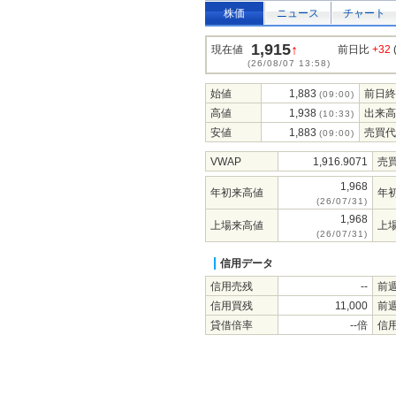
株価
ニュース
チャート
1,915
↑
現在値
前日比
+32
(26/08/07 13:58)
始値
1,883
前日終
(09:00)
高値
1,938
出来高
(10:33)
安値
1,883
売買代
(09:00)
VWAP
1,916.9071
売
1,968
年初来高値
年
(26/07/31)
1,968
上場来高値
上
(26/07/31)
信用データ
信用売残
--
前
信用買残
11,000
前
貸借倍率
--倍
信用