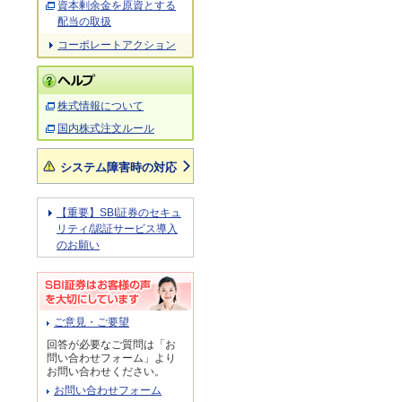
資本剰余金を原資とする
配当の取扱
コーポレートアクション
株式情報について
国内株式注文ルール
システム障害時の対応
【重要】SBI証券のセキュ
リティ/認証サービス導入
のお願い
ご意見・ご要望
回答が必要なご質問は「お
問い合わせフォーム」より
お問い合わせください。
お問い合わせフォーム